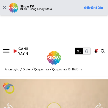
Show TV
Görüntüle
İNDİR - Google Play Store
CANLI
5
YAYIN
Anasayfa
/
Diziler
/
Çarpışma
/
Çarpışma 16. Bölüm
Video
Oynatıcısı
yükleniyor.