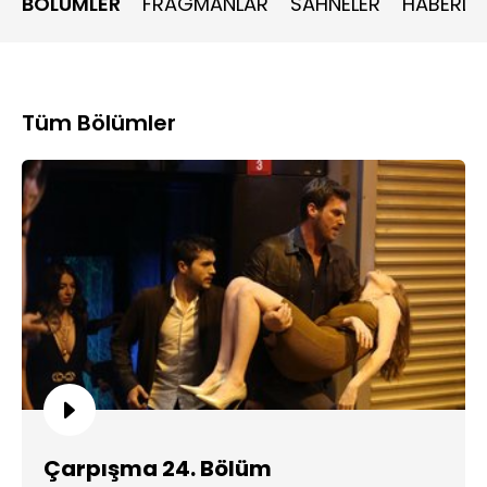
BÖLÜMLER
FRAGMANLAR
SAHNELER
HABERLE
Kadir’in onun oğlu olduğunu söyledi. Cansız ve Kadir’den
Adem’in intikamını almaya ant için Veli de, Kadir’i öldürmek
üzere Selim’le bir plan yaptı. Cansız, Zeynep’ten
öğrendikleriyle son anda Kadir’in vurulmasına engel
olmaya çalışsa da, Selim, Kadir’i vurdu.
Tüm Bölümler
Çarpışma 24. Bölüm