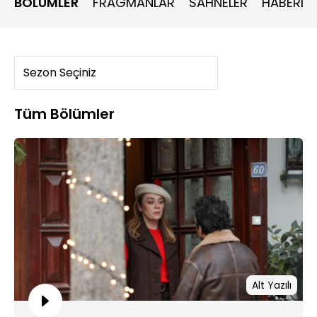
BÖLÜMLER
FRAGMANLAR
SAHNELER
HABERLE
gelişmeleri doğuracaktır.
Tüm Bölümler
Alt Yazılı