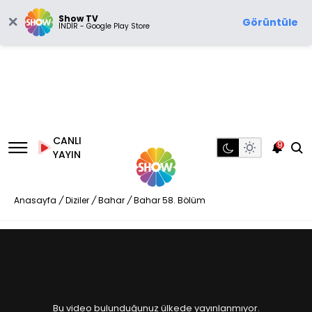
Show TV
Görüntüle
İNDİR - Google Play Store
CANLI
9
YAYIN
Anasayfa
/
Diziler
/
Bahar
/
Bahar 58. Bölüm
Bu video bulunduğunuz ülkede yayınlanmıyor.