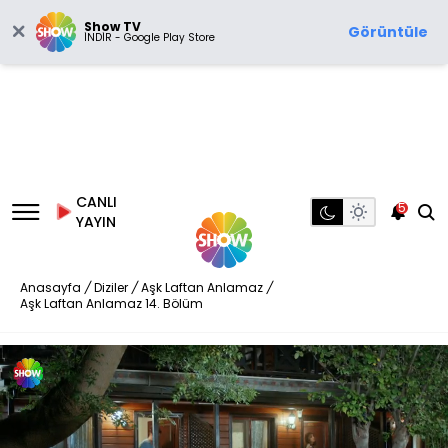
Show TV
Görüntüle
İNDİR - Google Play Store
CANLI
5
YAYIN
Anasayfa
/
Diziler
/
Aşk Laftan Anlamaz
/
Aşk Laftan Anlamaz 14. Bölüm