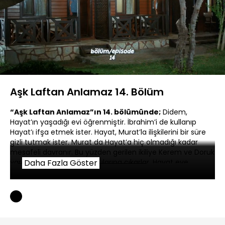
Yüklendi
:
0.03%
Sesi
Oynatma
480P
Aç
Hızı
Aşk Laftan Anlamaz 14. Bölüm
“Aşk Laftan Anlamaz”ın 14. bölümünde;
Didem,
Hayat’ın yaşadığı evi öğrenmiştir. İbrahim’i de kullanıp
Hayat’ı ifşa etmek ister. Hayat, Murat’la ilişkilerini bir süre
gizli tutmak ister. Murat da Hayat’a hiç olmadığı kadar
mesafeli davranır. Bu yüzden gerilen ikiliye Kerem ve Doruk
yardım eder ve ilk randevularına çıkarlar. Hayat eve
Daha Fazla Göster
döndüğünde ise Emine’yi son derece sinirli bulur.