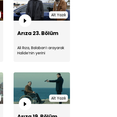
Alt Yazılı
Arıza 23. Bölüm
za 24. Bölüm
Ali Rıza, Balaban’ı arayarak
Halide’nin yerini
öğrenmeye çalışır ama
Balaban, Halide’yi ...
za 23. Bölüm
Alt Yazılı
Arıza 19. Bölüm