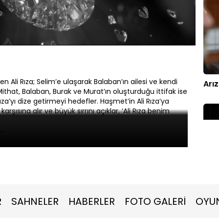
Oynatma
Altyazılar
Hızı
n Ali Rıza; Selim’e ulaşarak Balaban’ın ailesi ve kendi
Arı
Mithat, Balaban, Burak ve Murat’ın oluşturduğu ittifak ise
za’yı dize getirmeyi hedefler. Haşmet’in Ali Rıza’ya
arşısına alır ve büyük sırrını açıklar, ’Ali Rıza benim
balarının izini sürmek için babalarının mezar yerine
bir durum ile karşı karşıya kalacaklardır.
Arı
R
SAHNELER
HABERLER
FOTO GALERİ
OYU