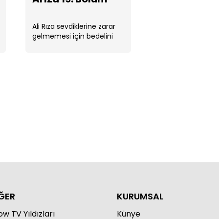
Ali Rıza sevdiklerine zarar
gelmemesi için bedelini
ödemek pahasına bir plan
yapar.
za 22. Bölüm
za 21. Bölüm
ĞER
KURUMSAL
w TV Yıldızları
Künye