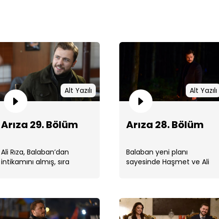
Arı
Alt Yazılı
Alt Yazılı
Arıza 29. Bölüm
Arıza 28. Bölüm
Ali Rıza, Balaban’dan
Balaban yeni planı
intikamını almış, sıra
sayesinde Haşmet ve Ali
Burak’a gelmiştir. Burak ise
Rıza’nın sonunu
bir yandan ...
hazırlamayı düşünürken,
Arı
başına geleceklerden
bihaberdir. ...