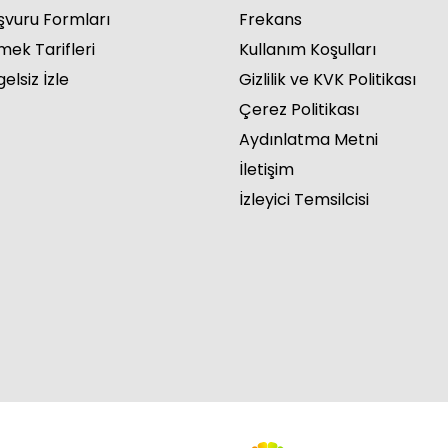
şvuru Formları
Frekans
mek Tarifleri
Kullanım Koşulları
elsiz İzle
Gizlilik ve KVK Politikası
Çerez Politikası
za 20. Bölüm
Aydınlatma Metni
İletişim
İzleyici Temsilcisi
za 19. Bölüm