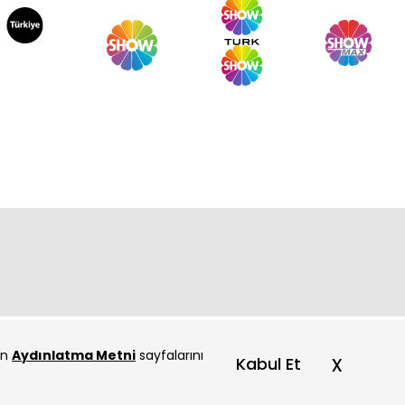
za 18. Bölüm
za 17. Bölüm
çin
Aydınlatma Metni
sayfalarını
x
Kabul Et