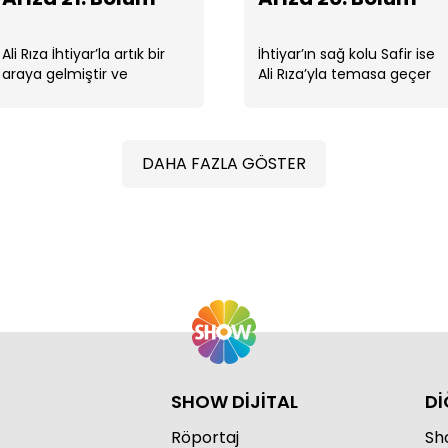
Ali Rıza İhtiyar’la artık bir
İhtiyar’ın sağ kolu Safir ise
araya gelmiştir ve
Ali Rıza’yla temasa geçer
Balaban’ı bulacağına dair
ve Ali Rıza’ya ilk vazifesini
ona söz verir.
verir. ...
Arı
DAHA FAZLA GÖSTER
Arı
SHOW DİJİTAL
Dİ
Röportaj
Sho