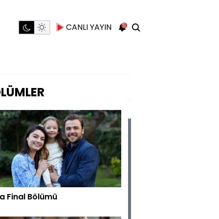
5
CANLI YAYIN
LÜMLER
za Final Bölümü