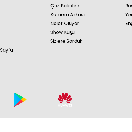
Çöz Bakalım
Ba
Kamera Arkası
Ye
Neler Oluyor
Eng
Show Kuşu
Arı
Sizlere Sorduk
 Sayfa
Arı