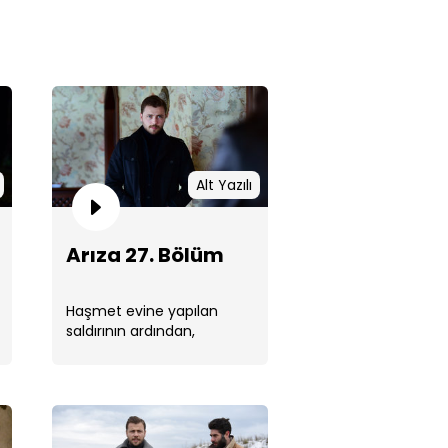
za 27. Bölüm
Alt Yazılı
Arıza 27. Bölüm
Haşmet evine yapılan
saldırının ardından,
Mithat’tan Burak’ı
yakalayıp kendisine teslim
za 26. Bölüm
etmesini ister. ...