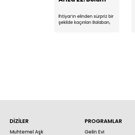
İhtiyar’ın elinden sürpriz bir
şekilde kaçırılan Balaban,
Ali Rıza’yla bir anlaşma
yapmak ister. ...
DİZİLER
PROGRAMLAR
Muhtemel Aşk
Gelin Evi