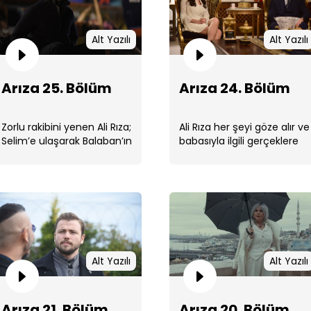
Alt Yazılı
Alt Yazılı
Arıza 25. Bölüm
Arıza 24. Bölüm
Arı
Zorlu rakibini yenen Ali Rıza;
Ali Rıza her şeyi göze alır ve
Selim’e ulaşarak Balaban’ın
babasıyla ilgili gerçeklere
ailesi ve kendi babası
ulaşabilmek için eski bir
hakkında yeni bilgiler
polisin peşine düşer. ...
öğrenir. ...
Arı
Alt Yazılı
Alt Yazılı
Arıza 21. Bölüm
Arıza 20. Bölüm