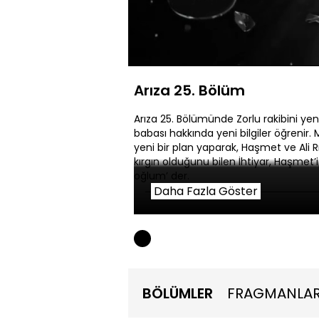
Yüklendi
:
0.52%
Sessiz
Arıza 25. Bölüm
Arıza 25. Bölümünde Zorlu rakibini yene
babası hakkında yeni bilgiler öğrenir. 
yeni bir plan yaparak, Haşmet ve Ali Rı
kırgın olduğunu bilen İhtiyar, Haşmet’i k
oğlum’ der.
Daha Fazla Göster
Ali Rıza ve Mert, Halide’yle birlikte ba
giderler. Mezarlıkta hiç beklemedikleri 
BÖLÜMLER
FRAGMANLA