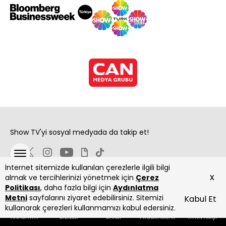
Show TV'yi sosyal medyada da takip et!
İnternet sitemizde kullanılan çerezlerle ilgili bilgi
x
almak ve tercihlerinizi yönetmek için
Çerez
Politikası
, daha fazla bilgi için
Aydınlatma
Metni
sayfalarını ziyaret edebilirsiniz. Sitemizi
Kabul Et
Copyright 2026 Show Televizyon Yayıncılık A.Ş.
kullanarak çerezleri kullanmamızı kabul edersiniz.
ANASAYFA
DİZİLER
CANLI
PROGRAMLAR
YAYIN AKIŞI