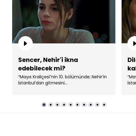
Sencer, Nehir'i ikna
Dil
edebilecek mi?
ka
“Mayıs Kraliçesi”nin 10. bölümünde; Nehir’in
“May
İstanbul’dan gitmesini...
İsta
Mayıs Kraliçesi
FRAGMANLAR