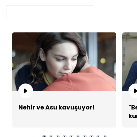
Nehir ve Asu kavuşuyor!
"B
ku