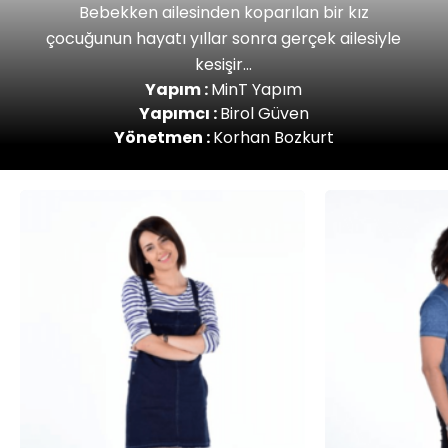
Bebekken ailesinden koparılan bir kız
çocuğunun hayatı yıllar sonra gerçek ailesiyle
kesişir...
Yapım :
MinT Yapım
Yapımcı :
Birol Güven
Yönetmen :
Korhan Bozkurt