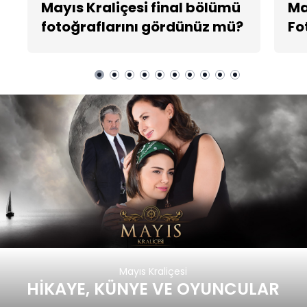
Mayıs Kraliçesi final bölümü
Ma
fotoğraflarını gördünüz mü?
Fo
Mayıs Kraliçesi
HİKAYE, KÜNYE VE OYUNCULAR