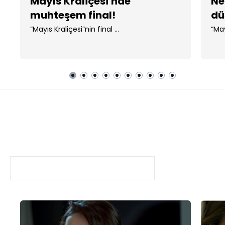
Mayıs Kraliçesi'nde
Ne
muhteşem final!
dü
“Mayıs Kraliçesi”nin final ...
“May
Mayıs Kraliçesi
SAHNELER