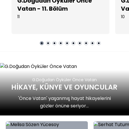
G.Doğudan Öyküler Önce
G.
Vatan - 11. Bölüm
Va
11
10
G.Doğudan Öyküler Önce Vatan
HİKAYE, KÜNYE VE OYUNCULAR
'Önce Vatan' yaşanmış hayat hikayelerini
gözler önüne seriyor...