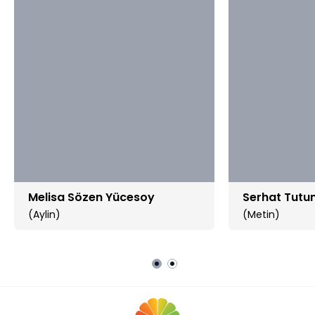
Melisa Sözen Yücesoy
Serhat Tutu
(Aylin)
(Metin)