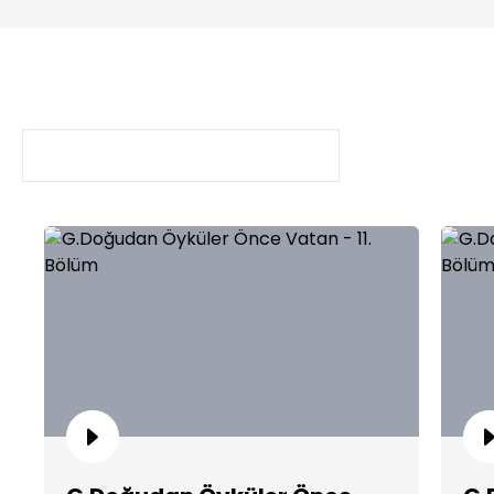
G.Doğudan Öyküler Önce Vatan
BÖLÜMLER