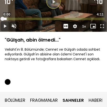
Videoyu
Oynat
Süre
0:00
Topla
4:11
Yüklendi
:
4.15%
Süre
1x
Oynat
Sesi
Oynatma
Mini
Ta
Aç
Hızı
oynatıcı
Ek
"Gülşah, abin ölmedi..."
Veliaht'ın 8. Bölümünde; Cennet ve Gülşah odada sohbet
ediyorlardı. Gülşah'ın abisine olan özlemi Cennet'i son
noktaya getirdi ve fotoğraflara bakarken Cennet açıkladı.
BÖLÜMLER
FRAGMANLAR
SAHNELER
HABERLE