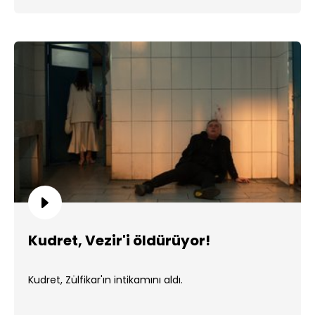
Kudret, Vezir'i öldürüyor!
Kudret, Zülfikar'ın intikamını aldı.