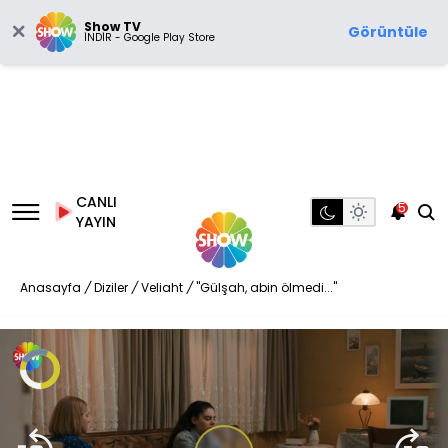
Show TV
Görüntüle
İNDİR - Google Play Store
CANLI
5
YAYIN
Anasayfa
/
Diziler
/
Veliaht
/
"Gülşah, abin ölmedi..."
Video
Oynatıcısı
yükleniyor.