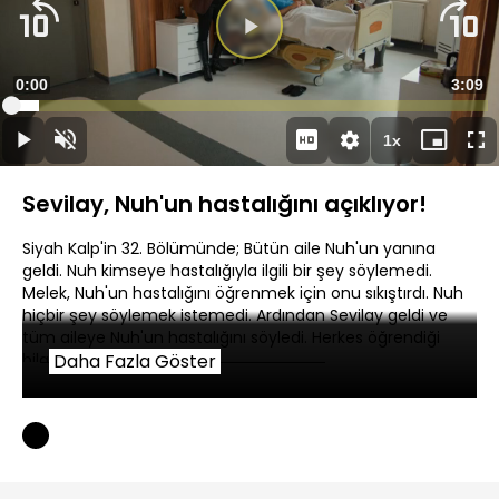
Süre
0:00
Topla
3:09
Yüklendi
:
5.74%
Süre
1x
Duraklat
Sesi
Oynatma
Mini
Ta
Aç
Hızı
oynatıcı
Ek
Sevilay, Nuh'un hastalığını açıklıyor!
Siyah Kalp'in 32. Bölümünde; Bütün aile Nuh'un yanına
geldi. Nuh kimseye hastalığıyla ilgili bir şey söylemedi.
Melek, Nuh'un hastalığını öğrenmek için onu sıkıştırdı. Nuh
hiçbir şey söylemek istemedi. Ardından Sevilay geldi ve
tüm aileye Nuh'un hastalığını söyledi. Herkes öğrendiği
bilgiyle şoke oldu.
Daha Fazla Göster