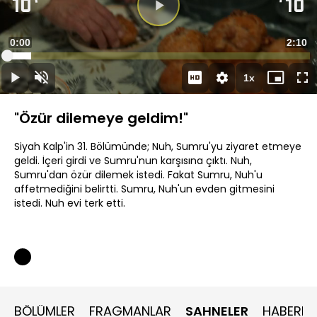
Süre
0:00
Topla
2:10
Yüklendi
:
8.00%
Süre
1x
Duraklat
Sesi
Oynatma
Mini
Ta
Aç
Hızı
oynatıcı
Ek
"Özür dilemeye geldim!"
Siyah Kalp'in 31. Bölümünde; Nuh, Sumru'yu ziyaret etmeye
geldi. İçeri girdi ve Sumru'nun karşısına çıktı. Nuh,
Sumru'dan özür dilemek istedi. Fakat Sumru, Nuh'u
affetmediğini belirtti. Sumru, Nuh'un evden gitmesini
istedi. Nuh evi terk etti.
BÖLÜMLER
FRAGMANLAR
SAHNELER
HABERLE