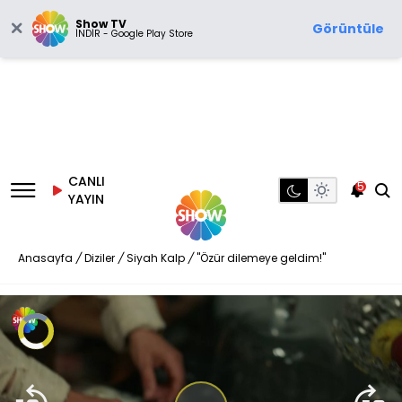
Show TV
Görüntüle
İNDİR - Google Play Store
CANLI
5
YAYIN
Anasayfa
/
Diziler
/
Siyah Kalp
/
"Özür dilemeye geldim!"