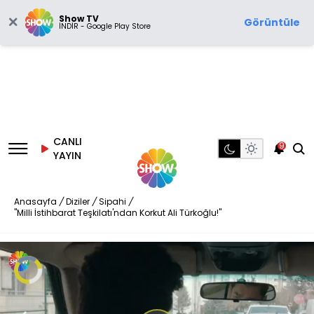
Show TV
Görüntüle
İNDİR - Google Play Store
CANLI
9
YAYIN
Anasayfa
/
Diziler
/
Sipahi
/
"Milli İstihbarat Teşkilatı'ndan Korkut Ali Türkoğlu!"