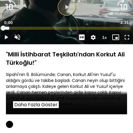
Süre
0:00
Topla
3:31
Yüklendi
:
4.82%
Süre
1x
Duraklat
Sesi
Oynatma
Mini
Ta
Aç
Hızı
oynatıcı
Ek
"Milli İstihbarat Teşkilatı'ndan Korkut Ali
Türkoğlu!"
Sipahi'nin 6. Bölümünde; Canan, Korkut Ali'nin Yusuf'u
aldığını gördü ve takibe başladı. Canan neyin olup bittiğini
anlamaya çalıştı. Kaleye gelen Korkut Ali ve Yusuf içeriye
girdi. Canan hemen peşlerinden gidip kapıyı çaldı. Kapıyı
Korkut Ali açtı. Korkut Ali artık kaçamayacağını anladı ve
gerçek kimliğini Canan'a söyledi.
Daha Fazla Göster