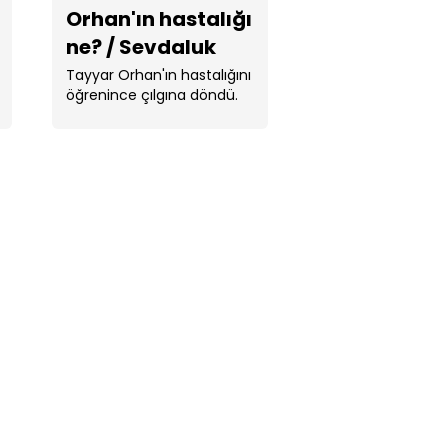
Orhan'ın hastalığı
ne? / Sevdaluk
Tayyar Orhan'ın hastalığını
öğrenince çılgına döndü.
İşte o sahne.
yuva'da seçim bitti, sandıklar
dı / Sevdaluk
ile, Muhtarlık mühürünü aldı /