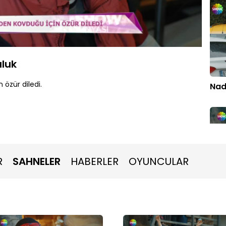
Oynatma
Hızı
aluk
 özür diledi.
Nad
R
SAHNELER
HABERLER
OYUNCULAR
İbr
Yay