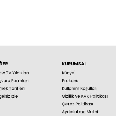
daluk
an'ın hastalığı ne? / Sevdaluk
ĞER
KURUMSAL
w TV Yıldızları
Künye
şvuru Formları
Frekans
mek Tarifleri
Kullanım Koşulları
elsiz İzle
Gizlilik ve KVK Politikası
Çerez Politikası
Aydınlatma Metni