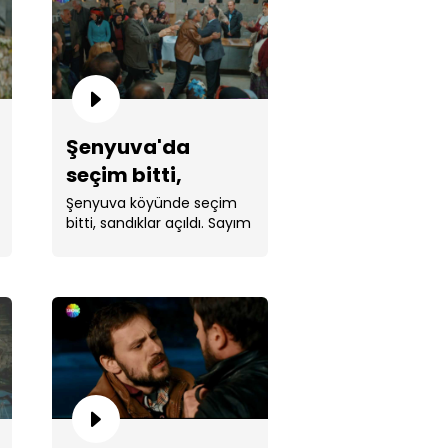
Şenyuva'da
seçim bitti,
an ve Yaşar'dan 'Dertliyim
erliyim' / Sevdaluk
sandıklar açıldı /
Şenyuva köyünde seçim
bitti, sandıklar açıldı. Sayım
Sevdaluk
sonucunda ...
İhsan, Adalet'i çileden
artıyor / Sevdaluk