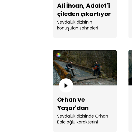
Ali İhsan, Adalet'i
çileden çıkartıyor
/ Sevdaluk
Sevdaluk dizisinin
konuşulan sahneleri
Orhan ve
Yaşar'dan
'Dertliyim
Sevdaluk dizisinde Orhan
Balcıoğlu karakterini
Kederliyim' /
canlandıran İbrahim ...