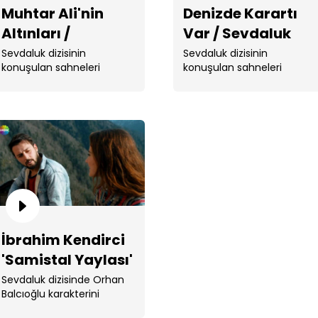
Muhtar Ali'nin
Denizde Karartı
Altınları /
Var / Sevdaluk
Sevdaluk
Sevdaluk dizisinin
Sevdaluk dizisinin
konuşulan sahneleri
konuşulan sahneleri
Şen
açıl
İbrahim Kendirci
'Samistal Yaylası'
/ Sevdaluk
Sevdaluk dizisinde Orhan
Balcıoğlu karakterini
canlandıran İbrahim
Ves