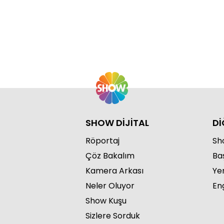
Kendirci ...
Sev
Orh
SHOW DİJİTAL
Dİ
Röportaj
Sho
Çöz Bakalım
Ba
Kamera Arkası
Ye
Neler Oluyor
Eng
Show Kuşu
Sizlere Sorduk