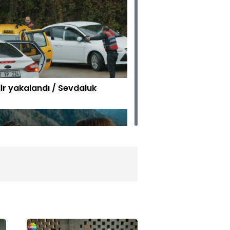
ir yakalandı / Sevdaluk
ahim Kendirci 'Samistal
lası' / Sevdaluk