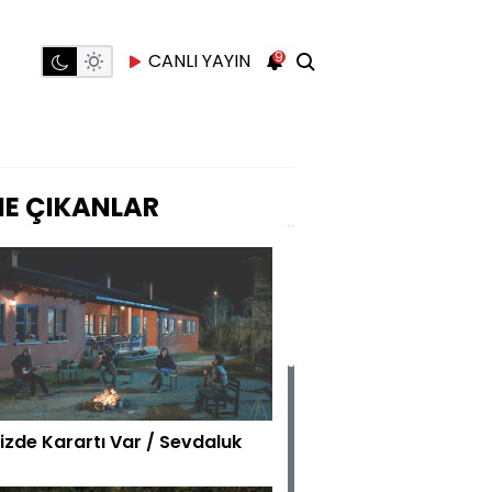
9
CANLI YAYIN
E ÇIKANLAR
izde Karartı Var / Sevdaluk