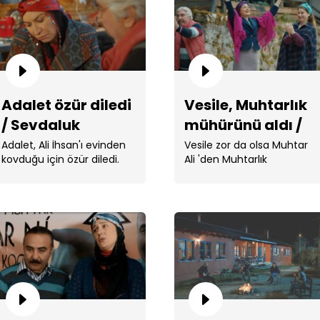
Adalet özür diledi
Vesile, Muhtarlık
/ Sevdaluk
mühürünü aldı /
Orh
Ked
Sevdaluk
Adalet, Ali İhsan'ı evinden
Vesile zor da olsa Muhtar
kovduğu için özür diledi.
Ali 'den Muhtarlık
mühürünü aldı
Ali 
çık