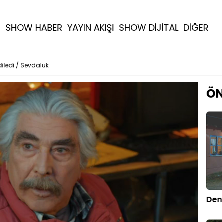
R
SHOW HABER
YAYIN AKIŞI
SHOW DİJİTAL
DİĞER
diledi / Sevdaluk
ÖN
Den