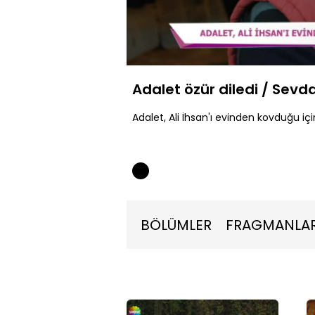
Yüklendi
:
42.35%
Sessiz
Adalet özür diledi / Sevd
Adalet, Ali İhsan'ı evinden kovduğu için
BÖLÜMLER
FRAGMANLA