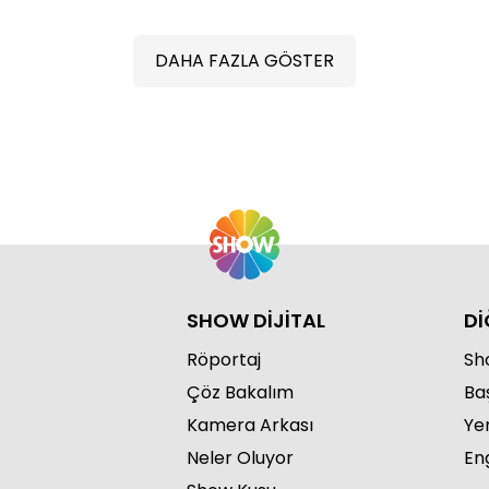
DAHA FAZLA GÖSTER
5 d
Böl
SHOW DİJİTAL
Dİ
Röportaj
Sho
Çöz Bakalım
Ba
Kamera Arkası
Ye
Neler Oluyor
Eng