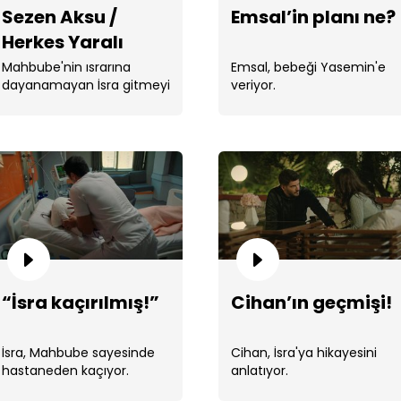
Sezen Aksu /
Emsal’in planı ne?
Herkes Yaralı
Mahbube'nin ısrarına
Emsal, bebeği Yasemin'e
dayanamayan İsra gitmeyi
veriyor.
kabul ediyor.
Deni
“İsra kaçırılmış!”
Cihan’ın geçmişi!
İsra, Mahbube sayesinde
Cihan, İsra'ya hikayesini
Faru
hastaneden kaçıyor.
anlatıyor.