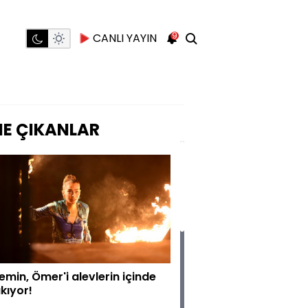
9
CANLI YAYIN
E ÇIKANLAR
emin, Ömer'i alevlerin içinde
kıyor!