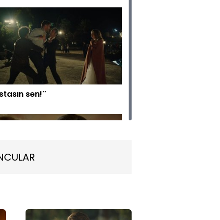
stasın sen!''
NCULAR
idan suçluluk duyuyor!