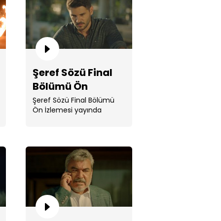
Şeref Sözü Final
Bölümü Ön
E Aseman / Muhammed
ahani
İzlemesi
Şeref Sözü Final Bölümü
Ön İzlemesi yayında
abeyli Adası'na hoş geldin!”