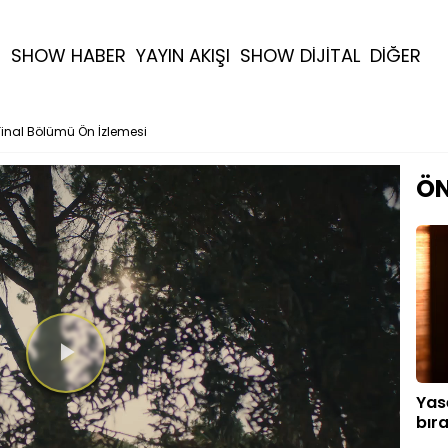
R
SHOW HABER
YAYIN AKIŞI
SHOW DİJİTAL
DİĞER
Final Bölümü Ön İzlemesi
ÖN
Videoyu
Yas
Oynat
bıra