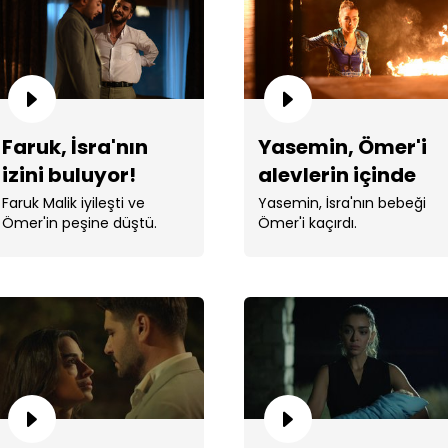
Faruk, İsra'nın
Yasemin, Ömer'i
izini buluyor!
alevlerin içinde
Oj 
İsf
bırakıyor!
Faruk Malik iyileşti ve
Yasemin, İsra'nın bebeği
Ömer'in peşine düştü.
Ömer'i kaçırdı.
“Ad