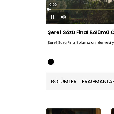
Süre
0:00
Yüklendi
:
1.50%
Duraklat
Sessiz
Şeref Sözü Final Bölümü Ö
Şeref Sözü Final Bölümü ön izlemesi 
BÖLÜMLER
FRAGMANLA