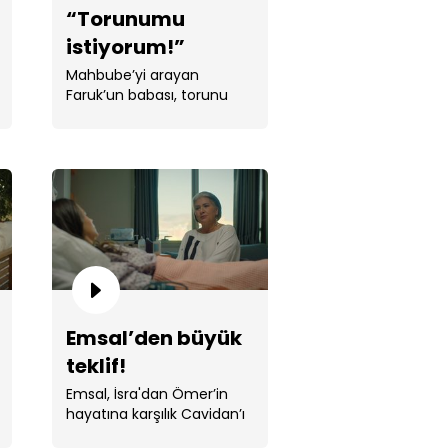
“Torunumu
istiyorum!”
Mahbube’yi arayan
Faruk’un babası, torunu
Ömer’i istediğini söylüyor.
zdeki kandiller...
Emsal’den büyük
teklif!
Emsal, İsra'dan Ömer’in
k, İsra'nın izini buluyor!
hayatına karşılık Cavidan’ı
korumasını istiyor.