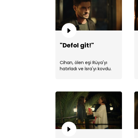
"Defol git!"
Cihan, ölen eşi Rüya'yı
hatırladı ve İsra'yı kovdu.