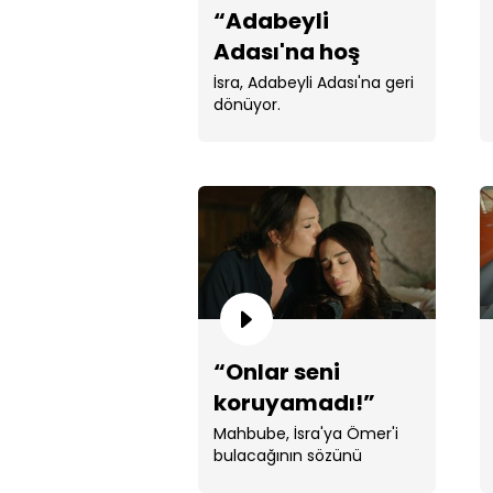
“Adabeyli
Adası'na hoş
geldin!”
İsra, Adabeyli Adası'na geri
dönüyor.
“Onlar seni
koruyamadı!”
Mahbube, İsra'ya Ömer'i
bulacağının sözünü
veriyor.