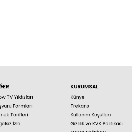
akikada Şeref Sözü'nün 2.
ümü
ĞER
KURUMSAL
w TV Yıldızları
Künye
şvuru Formları
Frekans
mek Tarifleri
Kullanım Koşulları
elsiz İzle
Gizlilik ve KVK Politikası