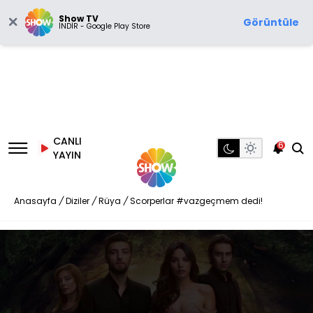
Show TV
Görüntüle
İNDİR - Google Play Store
CANLI
6
YAYIN
Anasayfa
/
Diziler
/
Rüya
/
Scorperlar #vazgeçmem dedi!