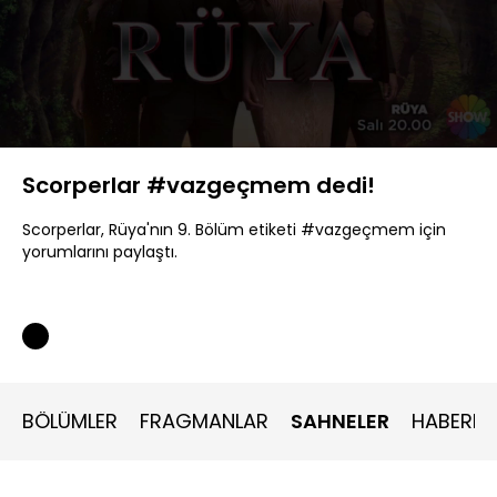
Yüklendi
:
71.41%
Sesi
Oynatma
360P
Aç
Hızı
Scorperlar #vazgeçmem dedi!
Scorperlar, Rüya'nın 9. Bölüm etiketi #vazgeçmem için
yorumlarını paylaştı.
BÖLÜMLER
FRAGMANLAR
SAHNELER
HABERLE