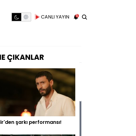
5
CANLI YAYIN
E ÇIKANLAR
ir'den şarkı performansı!