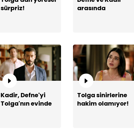
sürpriz!
arasında
yakınlaşma!
"Bi
Kadir, Defne'yi
Tolga sinirlerine
Tolga'nın evinde
hakim olamıyor!
görüyor!
Tem
karı