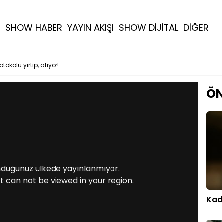
R
SHOW HABER
YAYIN AKIŞI
SHOW DİJİTAL
DİĞER
tokolü yırtıp, atıyor!
ÖN
nduğunuz ülkede yayınlanmıyor.
t can not be viewed in your region.
Kad