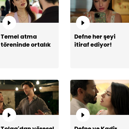
Temel atma
Defne her şeyi
töreninde ortalık
itiraf ediyor!
karışıyor!
Defn
Muh
Hat
Tolga'dan yöresel
Defne ve Kadir