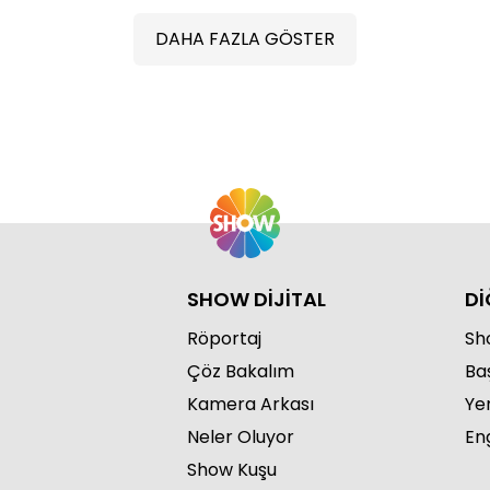
DAHA FAZLA GÖSTER
Muh
Hat
SHOW DİJİTAL
Dİ
Röportaj
Sho
Çöz Bakalım
Ba
Kamera Arkası
Ye
Neler Oluyor
Eng
Show Kuşu