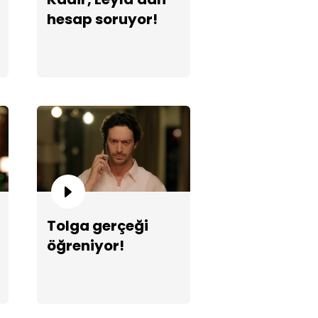
hesap soruyor!
z Bursa'ya dönelim, evimize!"
Tolga gerçeği
öğreniyor!
el atma töreninde ortalık
şıyor!