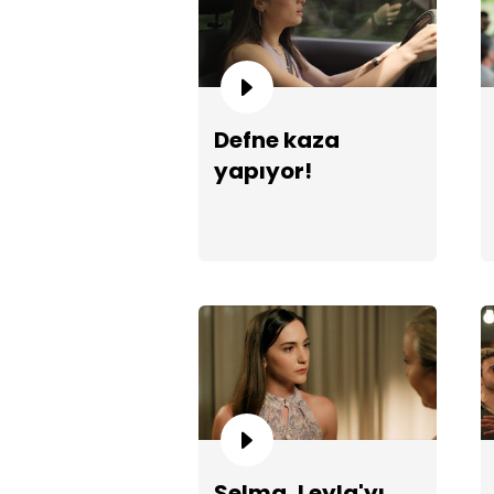
Defne kaza
yapıyor!
Selma, Leyla'yı