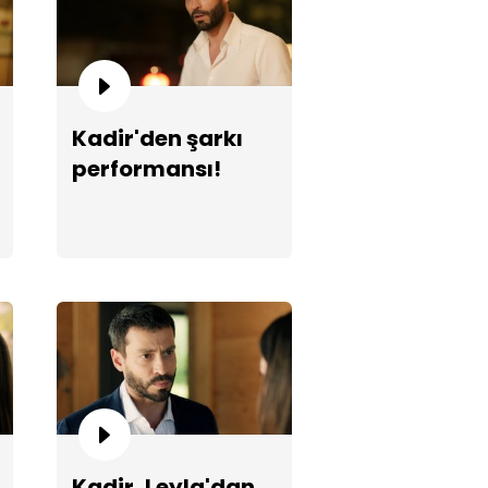
Kadir'den şarkı
performansı!
e her şeyi itiraf ediyor!
temel Aşk 7. Bölüm Çekim
aları
Kadir, Leyla'dan