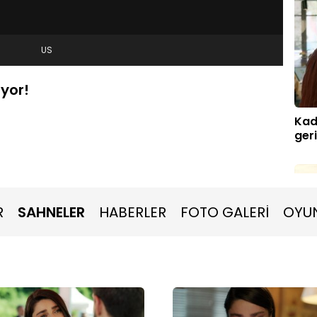
US
ıyor!
Kadi
geri
R
SAHNELER
HABERLER
FOTO GALERİ
OYU
Def
sini