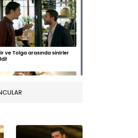
r ve Tolga arasında sinirler
ldi!
NCULAR
ne'yi havuzda gören Kadir
rleniyor!