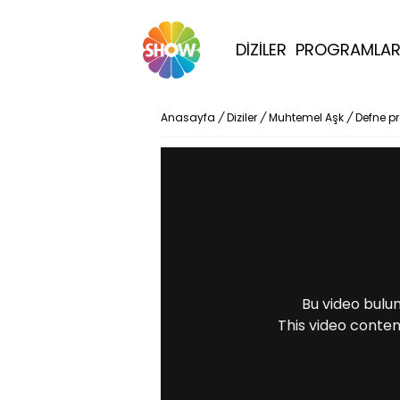
DİZİLER
PROGRAMLA
Anasayfa
/
Diziler
/
Muhtemel Aşk
/
Defne pro
Bu video bulu
This video conten