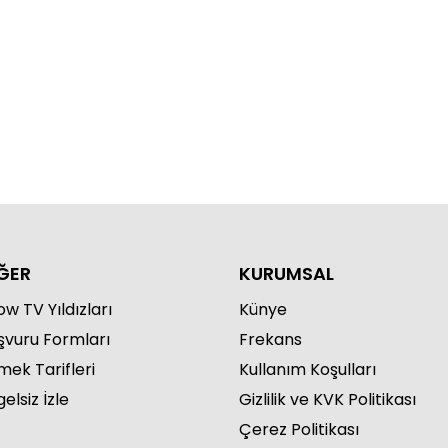
temel Aşk 6. Bölüm Çekim
aları
ĞER
KURUMSAL
w TV Yıldızları
Künye
şvuru Formları
Frekans
mek Tarifleri
Kullanım Koşulları
elsiz İzle
Gizlilik ve KVK Politikası
Çerez Politikası