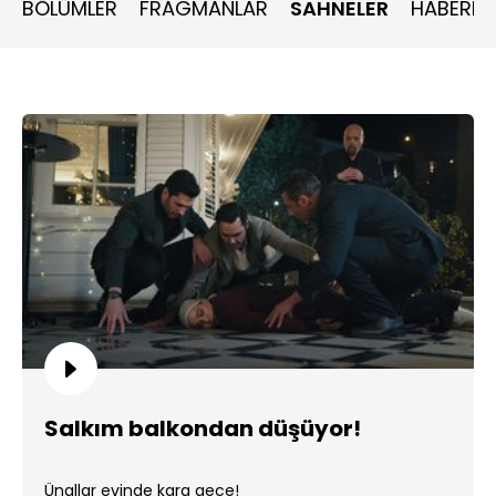
BÖLÜMLER
FRAGMANLAR
SAHNELER
HABERLE
Salkım balkondan düşüyor!
Ünallar evinde kara gece!