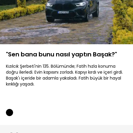
Yüklendi
:
29.00%
Sesi
Oynatma
480P
Aç
Hızı
"Sen bana bunu nasıl yaptın Başak?"
Kızılcık Şerbeti'nin 135. Bölümünde; Fatih hızla konuma
doğru ilerledi. Evin kapısını zorladı. Kapıyı kırdı ve içeri girdi.
Başak'ı içeride bir adamla yakaladı. Fatih büyük bir hayal
kırıklığı yaşadı.