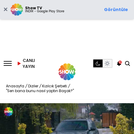
Show TV
Görüntüle
İNDİR - Google Play Store
CANLI
10
YAYIN
Anasayfa
/
Diziler
/
Kızılcık Şerbeti
/
"Sen bana bunu nasıl yaptın Başak?"