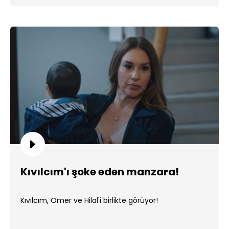
Kıvılcım'ı şoke eden manzara!
Kıvılcım, Ömer ve Hilal'i birlikte görüyor!