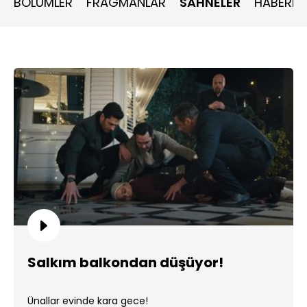
BÖLÜMLER
FRAGMANLAR
SAHNELER
HABERLE
Salkım balkondan düşüyor!
Ünallar evinde kara gece!