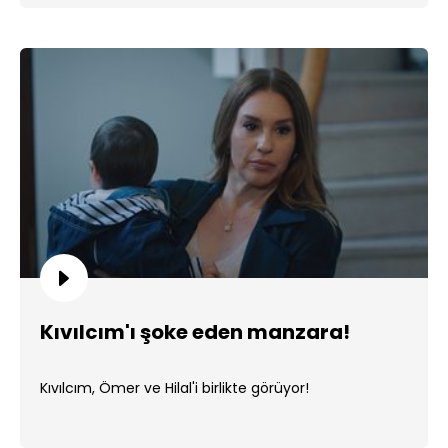
Kıvılcım'ı şoke eden manzara!
Kıvılcım, Ömer ve Hilal'i birlikte görüyor!