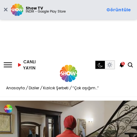
Show TV
Görüntüle
İNDİR - Google Play Store
CANLI
5
YAYIN
Anasayfa
/
Diziler
/
Kızılcık Şerbeti
/
“Çok aşığım…”