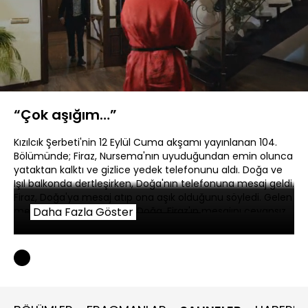
Yüklendi
:
7.55%
Sesi
Oynatma
Aç
Hızı
“Çok aşığım…”
Kızılcık Şerbeti'nin 12 Eylül Cuma akşamı yayınlanan 104.
Bölümünde; Firaz, Nursema'nın uyuduğundan emin olunca
yataktan kalktı ve gizlice yedek telefonunu aldı. Doğa ve
Işıl balkonda dertleşirken, Doğa'nın telefonuna mesaj geldi.
Firaz, Doğa'ya mesaj atıp ona aşık olduğunu söyledi. Gelen
mesaj Doğa'yı mutlu etti. Doğa, Firaz'ın mesajını cevapsız
Daha Fazla Göster
bırakmadı ve kendi hislerini onunla paylaştı.