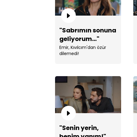
"Sabrımın sonuna
geliyorum..."
Emir, Kıvılcım'dan özür
dilemedi!
"Senin yerin,
benim yanım!"