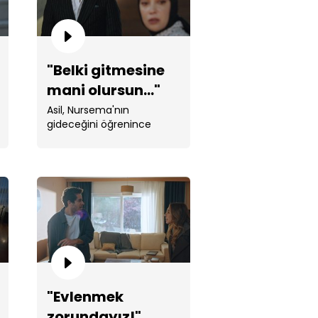
"Belki gitmesine
mani olursun..."
Asil, Nursema'nın
ki gitmesine mani olursun..."
gideceğini öğrenince
yıkılıyor!
kım balkondan düşüyor!
"Evlenmek
zorundayız!"