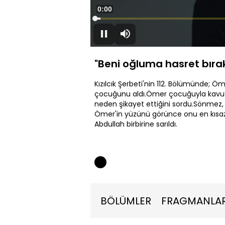
Süre
0:00
Yüklendi
:
1.54%
Duraklat
Sessiz
"Beni oğluma hasret bırak
Kızılcık Şerbeti'nin 112. Bölümünde; 
çocuğunu aldı.Ömer çocuğuyla kavuşt
neden şikayet ettiğini sordu.Sönmez, Kıv
Ömer'in yüzünü görünce onu en kısaz
Abdullah birbirine sarıldı.
BÖLÜMLER
FRAGMANLA