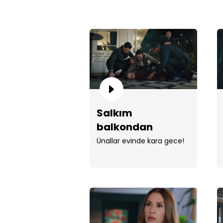
Salkım
balkondan
düşüyor!
Ünallar evinde kara gece!