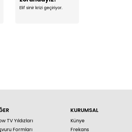
Elif sinir krizi geçiriyor.
, Nursema'yı kurtarıyor!
ĞER
KURUMSAL
w TV Yıldızları
Künye
şvuru Formları
Frekans