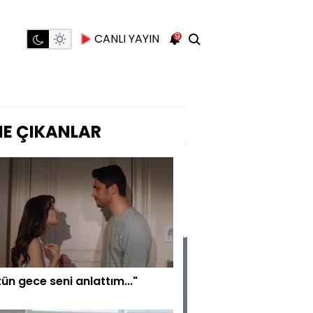
9
CANLI YAYIN
E ÇIKANLAR
ün gece seni anlattım..."