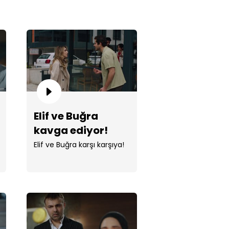
ak'la taşınma kararı aldık!"
Elif ve Buğra
kavga ediyor!
Elif ve Buğra karşı karşıya!
l ve Nursema vedalaşıyor!