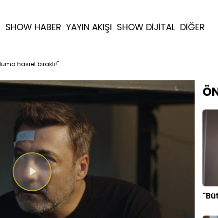
R
SHOW HABER
YAYIN AKIŞI
SHOW DİJİTAL
DİĞER
luma hasret bıraktı!"
ÖN
Videoyu
"Büt
Oynat