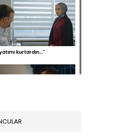
atımı kurtardın..."
na ayırdığım sürenin artık
NCULAR
una geldin!"