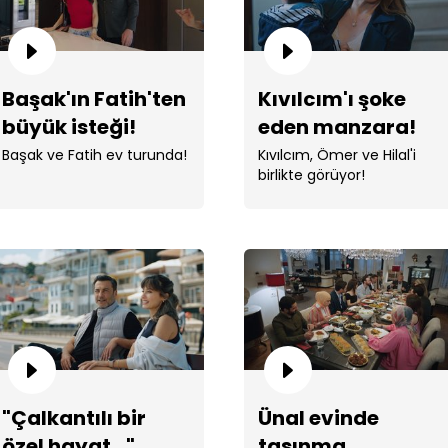
Başak'ın Fatih'ten
Kıvılcım'ı şoke
büyük isteği!
eden manzara!
Başak ve Fatih ev turunda!
Kıvılcım, Ömer ve Hilal'i
"Bel
birlikte görüyor!
Sal
"Çalkantılı bir
Ünal evinde
özel hayat..."
taşınma