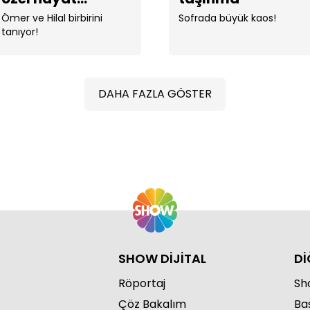
gerginliği!
Ömer ve Hilal birbirini
Sofrada büyük kaos!
tanıyor!
DAHA FAZLA GÖSTER
Asil
SHOW DİJİTAL
Dİ
Röportaj
Sho
Çöz Bakalım
Ba