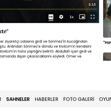
Toplam
3:13
Süre
1x
Oynatma
Mini
Tam
1080P
Hızı
oynatıcı
Ekran
tı!"
Ömer ziyaretçi odasına girdi ve Sönmez'in kucağından
"Hay
u. Ardından Sönmez'e döndü ve Kıvılcım'ın kendisini
ılcım'ın hata yaptığını belirtti. Abdullah içeri girdi ve
amanda dışarı çıkaracaklarını söyledi. Ömer ve
"Sa
R
SAHNELER
HABERLER
FOTO GALERİ
OYU
son