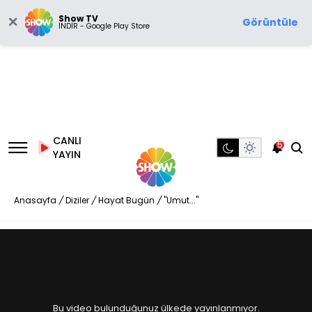
Show TV
Görüntüle
İNDİR - Google Play Store
CANLI
5
YAYIN
Anasayfa
/
Diziler
/
Hayat Bugün
/
"Umut..."
Bu video bulunduğunuz ülkede yayınlanmıyor.