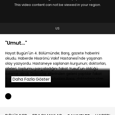
This video content can not be viewed in your region.
US
"Umut..."
Hayat Bugün'ün 4. Bölümünde; Barış, gazete haberini
okudu. Haberde Hisarönü Vakıf Hastanesi'nde yaşanan
olay yazıyordu. Hastaneye saplanan kurşunun; doktorları,
aileleri, toplumu parçaladığını fakat Yusuf'un öldüğü
kaleme alındı. Doktorlar ellerinden geleni yaptılar fakat
Yusuf'u kurtaramadılar. Başhekim Barış, doktorlara olan
Daha Fazla Göster
minnettarlığını dile getirdi. Suzan, Barış'a güzel haberi
verdi.