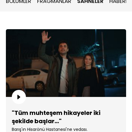
BÖLÜMLER
FRAGMANLAR
SAHNELER
HABERLE
"Tüm muhteşem hikayeler iki
şekilde başlar..."
Barış'ın Hisarönü Hastanesi'ne vedası.