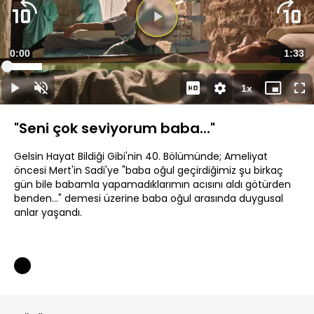
Süre
0:00
Topla
1:33
Yüklendi
:
11.76%
Süre
1x
Duraklat
Sesi
Oynatma
Mini
Ta
Aç
Hızı
oynatıcı
Ek
"Seni çok seviyorum baba..."
Gelsin Hayat Bildiği Gibi'nin 40. Bölümünde; Ameliyat
öncesi Mert'in Sadi'ye "baba oğul geçirdiğimiz şu birkaç
gün bile babamla yapamadıklarımın acısını aldı götürden
benden..." demesi üzerine baba oğul arasında duygusal
anlar yaşandı.