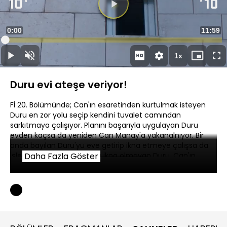
Yüklendi
:
1.38%
Sesi
Oynatma
Aç
Hızı
Duru evi ateşe veriyor!
Fİ 20. Bölümünde; Can'ın esaretinden kurtulmak isteyen
Duru en zor yolu seçip kendini tuvalet camından
sarkıtmaya çalışıyor. Planını başarıyla uygulayan Duru
evden kaçsa da yeniden Can Manay'a yakanalnıyor. Bir
anda bayılan Duru'yu eve getirip ikna etmeye çalışsa da
işler çığrından çıkıyor. Asla ikna olmayan Duru, Can'ın
Daha Fazla Göster
kafasına sert bir cisim indirip evin içinde kaçmaya
çalışıyor. Kaçamayacağını anlayan Duru ise evi ateşe
veriyor.