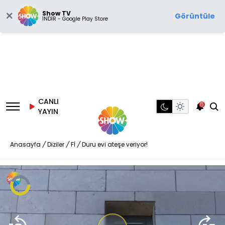
Show TV
Görüntüle
İNDİR - Google Play Store
CANLI
6
YAYIN
Anasayfa
/
Diziler
/
Fİ
/
Duru evi ateşe veriyor!