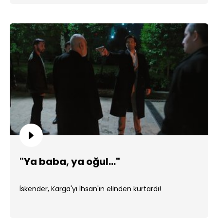
"Ya baba, ya oğul..."
İskender, Karga'yı İhsan'ın elinden kurtardı!