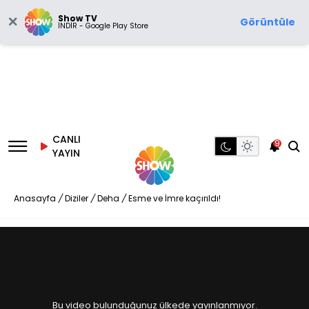
Show TV
Görüntüle
İNDİR - Google Play Store
CANLI
9
YAYIN
Anasayfa
/
Diziler
/
Deha
/
Esme ve İmre kaçırıldı!
Bu video bulunduğunuz ülkede yayınlanmıyor.