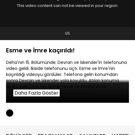
This video content can not be viewed in your region.
US
Esme ve İmre kaçırıldı!
Deha'nın 15. Bölümünde; Devran ve İskender'in telefonuna
video geldi. İkiside telefonunu açtı. Esme ve İmre'nin
kaçırıldığı videoyu gördüler. Telefona gelin konumdan
sonra Devran ve İskender yola koyuldu. Atılan konuma
doğru yola çıkıp her ikiside Esme ve İmre'yi aradı.
Daha Fazla Göster