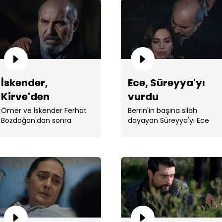
İskender,
Ece, Süreyya'yı
Öme
Kirve'den
vurdu
bas
intikamını aldı!
Ömer ve İskender Ferhat
Berrin'in başına silah
Bozdoğan'dan sonra
dayayan Süreyya'yı Ece
Kirve'den de intikamını aldı.
vuruyor.
Ces