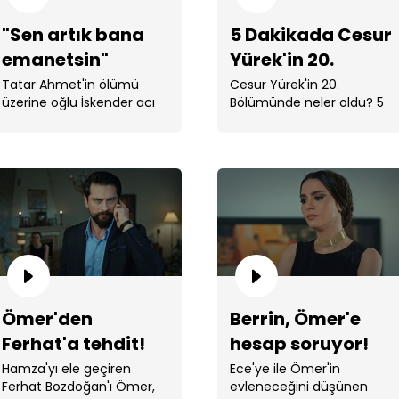
"Sen artık bana
5 Dakikada Cesur
emanetsin"
Yürek'in 20.
Bölümü
Tatar Ahmet'in ölümü
Cesur Yürek'in 20.
üzerine oğlu İskender acı
Bölümünde neler oldu? 5
haberi Güler Hanım'a
dakikada 20. Bölümü
hastanede verdi
showtv.com.tr'den ...
Gürk
Ömer'den
Berrin, Ömer'e
Ferhat'a tehdit!
hesap soruyor!
Ömer
Hamza'yı ele geçiren
Ece'ye ile Ömer'in
Ferhat Bozdoğan'ı Ömer,
evleneceğini düşünen