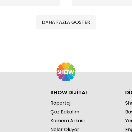
tehdit etti
Berrin, hesap soruyor
DAHA FAZLA GÖSTER
"Ya
SHOW DİJİTAL
Dİ
Röportaj
Sho
Çöz Bakalım
Ba
Kamera Arkası
Ye
Neler Oluyor
Eng