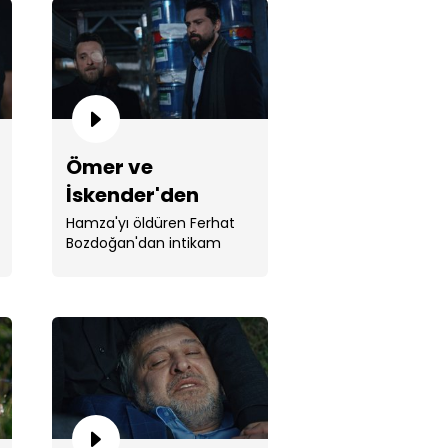
Ömer ve
r ve İskender'den Ferhat'a
İskender'den
kın
Ferhat'a baskın
Hamza'yı öldüren Ferhat
Bozdoğan'dan intikam
almak için Ömer ve
İskender baskın yapıyor.
ur Yürek'te hesap vakti!