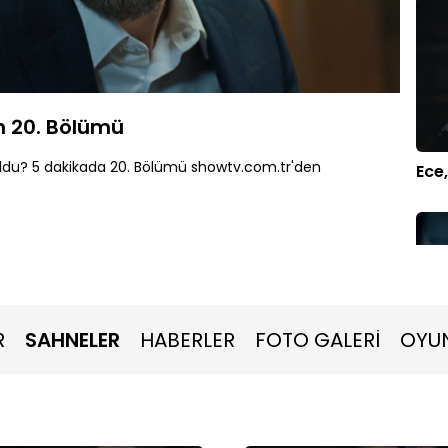
Oynatma
1080P
Hızı
n 20. Bölümü
oldu? 5 dakikada 20. Bölümü showtv.com.tr'den
Ece
R
SAHNELER
HABERLER
FOTO GALERİ
OYU
Öme
mi?