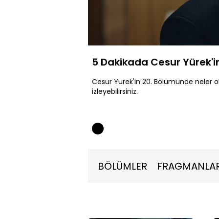
Yüklendi
:
10.32%
Sessiz
5 Dakikada Cesur Yürek'i
Cesur Yürek'in 20. Bölümünde neler 
izleyebilirsiniz.
BÖLÜMLER
FRAGMANLA