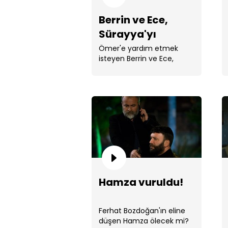
Berrin ve Ece,
Sürayya'yı
tuzağa mı
Ömer'e yardım etmek
isteyen Berrin ve Ece,
düşürdü?
Sürayya'yı tuzağa
düşürmeye çalışıyor.
Hamza vuruldu!
Ferhat Bozdoğan'ın eline
düşen Hamza ölecek mi?