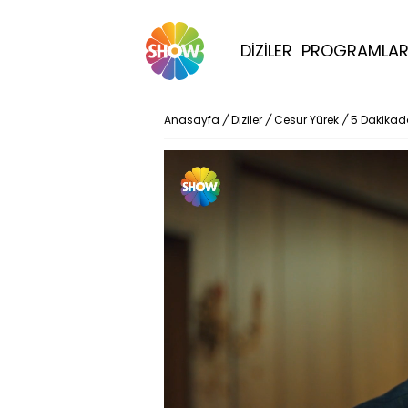
DİZİLER
PROGRAMLA
Anasayfa
/
Diziler
/
Cesur Yürek
/
5 Dakikad