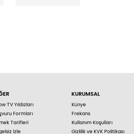
Hamza'yı kaçırdı
nlış yaptın Ömer!"
ĞER
KURUMSAL
w TV Yıldızları
Künye
şvuru Formları
Frekans
mek Tarifleri
Kullanım Koşulları
elsiz İzle
Gizlilik ve KVK Politikası