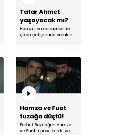
Tatar Ahmet
yaşayacak mı?
Hamza'nın cenazesinde
çıkan çatışmada vurulan
Tatar Ahmet yaşayacak
mı?
an, Şamil Bey'in izini kaybetti!
Hamza ve Fuat
tuzağa düştü!
 gerçeği itiraf etti!
Ferhat Bozdoğan Hamza
ve Fuat'a pusu kurdu ve