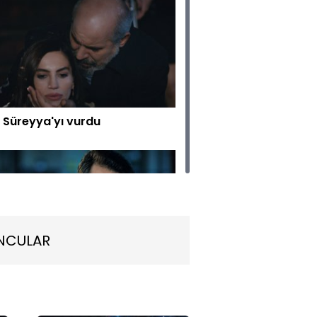
, Süreyya'yı vurdu
NCULAR
r konseyin başına geçecek