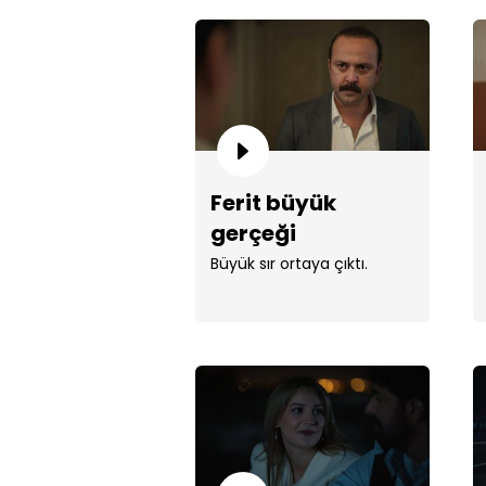
Ferit büyük
gerçeği
öğreniyor!
Büyük sır ortaya çıktı.