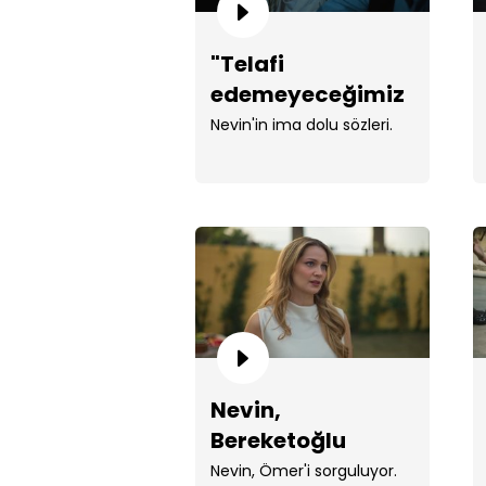
"Telafi
edemeyeceğimiz
tek şey hayattır!"
Nevin'in ima dolu sözleri.
Nevin,
Bereketoğlu
Konağı'nda!
Nevin, Ömer'i sorguluyor.