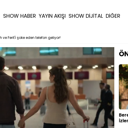
R
SHOW HABER
YAYIN AKIŞI
SHOW DİJİTAL
DİĞER
h ve Ferit'i şoke eden telefon geliyor!
ÖN
Ber
İzl