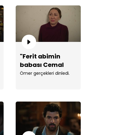
er'i bir de tanıyanlardan
"Ferit abimin
eyin!"
babası Cemal
Karahanlı mı?"
Ömer gerçekleri dinledi.
imin emaneti elimde can
i!"