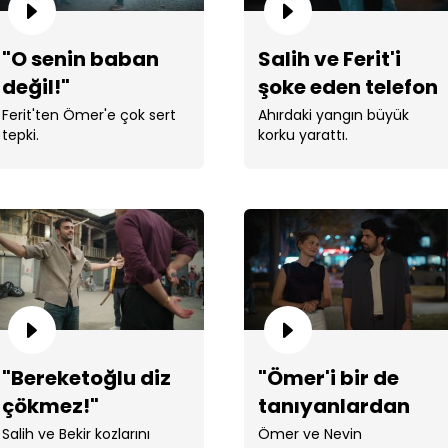
"O senin baban
Salih ve Ferit'i
değil!"
şoke eden telefon
geliyor!
Ferit'ten Ömer'e çok sert
Ahırdaki yangın büyük
tepki.
korku yarattı.
Nev
"Bereketoğlu diz
"Ömer'i bir de
çökmez!"
tanıyanlardan
Nevi
dinleyin!"
Salih ve Bekir kozlarını
Ömer ve Nevin
alıy