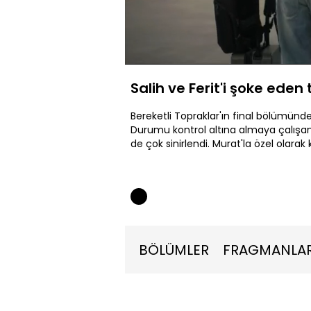
Yüklendi
:
17.00%
Sessiz
Salih ve Ferit'i şoke eden 
Bereketli Topraklar'ın final bölümünde
Durumu kontrol altına almaya çalışa
de çok sinirlendi. Murat'la özel olarak
BÖLÜMLER
FRAGMANLA