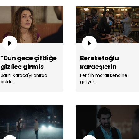
"Öm
"Dün gece çiftliğe
Bereketoğlu
dinl
gizlice girmiş
kardeşlerin
bulundum..."
eğlence dolu
Salih, Karaca'yı ahırda
Ferit'in morali kendine
buldu.
geliyor.
gecesi!
"Ab
verd