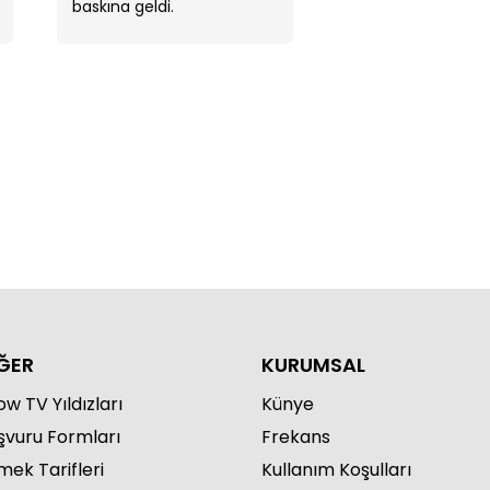
baskına geldi.
ailenin lideri sensin!"
ĞER
KURUMSAL
w TV Yıldızları
Künye
şvuru Formları
Frekans
mek Tarifleri
Kullanım Koşulları