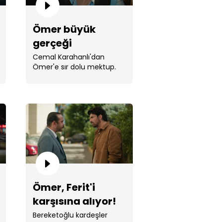
Ömer büyük
gerçeği
öğreniyor!
Cemal Karahanlı'dan
Ömer'e sır dolu mektup.
in, Ömer'e yakalanıyor!
Ömer, Ferit'i
karşısına alıyor!
n, Ömer ve Ferit'i gözaltına
Bereketoğlu kardeşler
or!