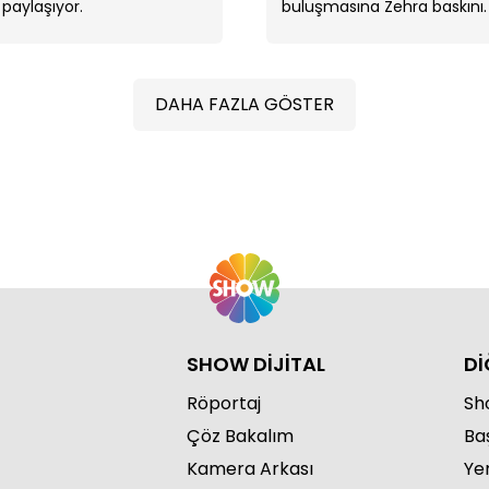
paylaşıyor.
buluşmasına Zehra baskını.
DAHA FAZLA GÖSTER
"Bu 
SHOW DİJİTAL
Dİ
Röportaj
Sho
Çöz Bakalım
Ba
Kamera Arkası
Ye