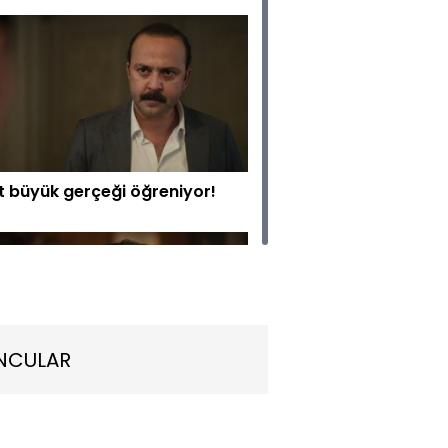
it büyük gerçeği öğreniyor!
NCULAR
r büyük gerçeği öğreniyor!