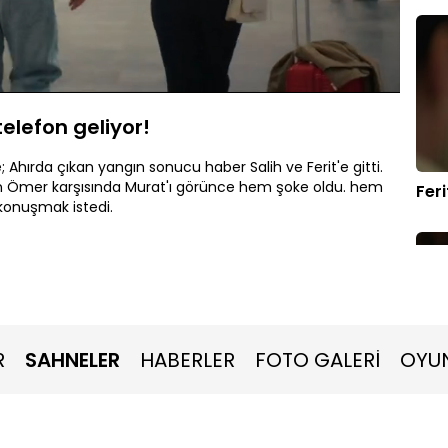
Oynatma
Hızı
telefon geliyor!
; Ahırda çıkan yangın sonucu haber Salih ve Ferit'e gitti.
n Ömer karşısında Murat'ı görünce hem şoke oldu. hem
Fer
 konuşmak istedi.
R
SAHNELER
HABERLER
FOTO GALERİ
OYU
Öme