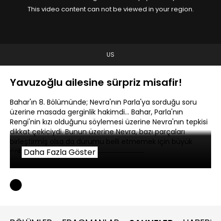
This video content can not be viewed in your region.
US
Yavuzoğlu ailesine sürpriz misafir!
Bahar'ın 8. Bölümünde; Nevra'nın Parla'ya sorduğu soru
üzerine masada gerginlik hakimdi... Bahar, Parla'nın
Rengi'nin kızı olduğunu söylemesi üzerine Nevra'nın tepkisi
dikkat çekiciydi. Bunun üzerine Nevra, bazı parçaları
birleştirmiş olsa da durumu belli etmemek için büyük
çaba gösterdi.
Daha Fazla Göster