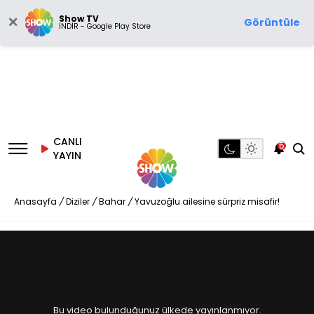
Show TV
Görüntüle
İNDİR - Google Play Store
CANLI
5
YAYIN
Anasayfa
/
Diziler
/
Bahar
/
Yavuzoğlu ailesine sürpriz misafir!
Bu video bulunduğunuz ülkede yayınlanmıyor.