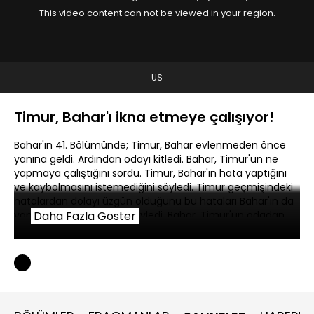
This video content can not be viewed in your region.
US
Timur, Bahar'ı ikna etmeye çalışıyor!
Bahar'ın 41. Bölümünde; Timur, Bahar evlenmeden önce
yanına geldi. Ardından odayı kitledi. Bahar, Timur'un ne
yapmaya çalıştığını sordu. Timur, Bahar'ın hata yaptığını
ve kaybolmasını istemediğini söyledi. Timur geçmişindeki
hatalardan dolayı üzgün olduğunu bu hataları Bahar'ın da
yapmaması gerektiğini söyledi. Bahar, Timur'un odadan
Daha Fazla Göster
çıkması gerektiğini belirtti.