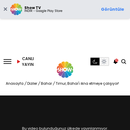
Show TV
Görüntüle
İNDİR - Google Play Store
CANLI
10
YAYIN
Anasayfa
/
Diziler
/
Bahar
/
Timur, Bahar'ı ikna etmeye çalışıyor!
Bu video bulunduğunuz ülkede yayınlanmıyor.