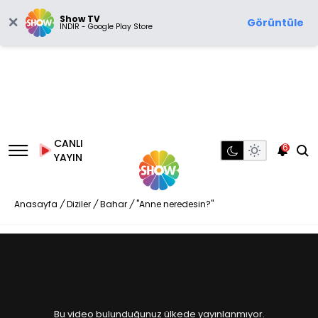
Show TV
Görüntüle
İNDİR - Google Play Store
CANLI
6
YAYIN
Anasayfa
/
Diziler
/
Bahar
/
"Anne neredesin?"
Bu video bulunduğunuz ülkede yayınlanmıyor.