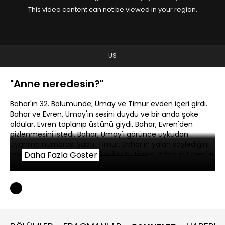
This video content can not be viewed in your region.
US
"Anne neredesin?"
Bahar'ın 32. Bölümünde; Umay ve Timur evden içeri girdi.
Bahar ve Evren, Umay'ın sesini duydu ve bir anda şoke
oldular. Evren toplanıp üstünü giydi. Bahar, Evren'den
gizlenmesini istedi. Bahar, Umay'ı görünce uykudan
uyanma numarası yaptı. Timur, Bahar'ın yalan söylediğini
anladı. Evren evin arkasından kaçtı. Timur, Bahar'ın Evren'le
Daha Fazla Göster
olduğunu belirterek Bahar'ı yaralayıcı sözler kullandı.