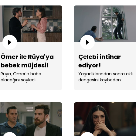
Cem
Ömer ile Rüya'ya
Çelebi intihar
bebek müjdesi!
ediyor!
Rüya, Ömer'e baba
Yaşadıklarından sonra akli
olacağını söyledi.
dengesini kaybeden
Çelebi, akıl hastanesine
kaldırıldı.
Çele