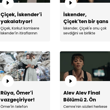
Çiçek, İskender'i
İskender,
yakalatıyor!
Çiçek'ten bir şans
istiyor!
Çiçek, Korkut komisere
İskender, Çiçek'e onu çok
İskender'in itiraflarının
sevdiğini ve birlikte
İsk
olduğu ses kaydını dinletti.
olabilmeleri için bir şans
istediğini söyledi. ...
Ale
Rüya, Ömer'i
Alev Alev Final
vazgeçiriyor!
Bölümü 2. Ön
İzlemesi
Ömer'in telefon
Cemre'nin sözleri herkese