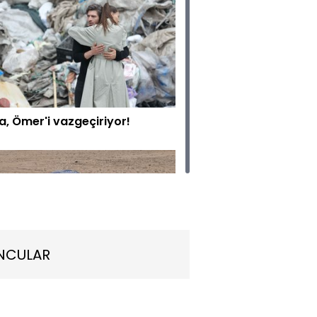
a, Ömer'i vazgeçiriyor!
NCULAR
lu son!