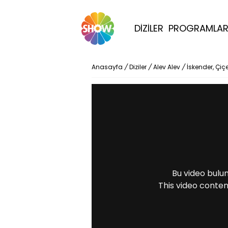
DİZİLER
PROGRAMLA
Anasayfa
/
Diziler
/
Alev Alev
/
İskender, Çiçe
Bu video bulu
This video conten