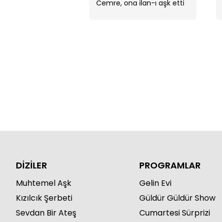
Cemre, ona ilan-ı aşk etti
ve elini bir daha asla
bırakmayacağını söyledi. ...
DİZİLER
PROGRAMLAR
Muhtemel Aşk
Gelin Evi
Kızılcık Şerbeti
Güldür Güldür Show
Sevdan Bir Ateş
Cumartesi Sürprizi