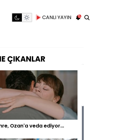
5
CANLI YAYIN
E ÇIKANLAR
re, Ozan'a veda ediyor...