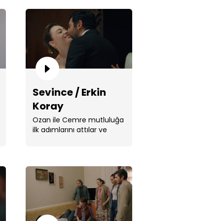
re'nin gözyaşları!
Sevince / Erkin
Koray
Ozan ile Cemre mutluluğa
ilk adımlarını attılar ve
evlendiler.
bi açığa çıkıyor!