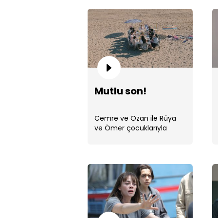
Mutlu son!
Cemre ve Ozan ile Rüya
ve Ömer çocuklarıyla
birlikte ailecek
mutluluklarının tadını
çıkardılar. ...