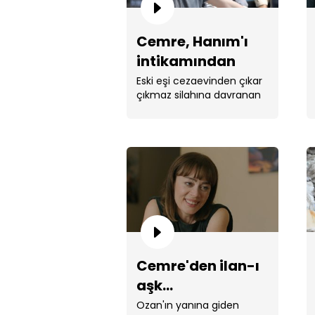
Cemre, Hanım'ı
intikamından
vazgeçiriyor!
Eski eşi cezaevinden çıkar
çıkmaz silahına davranan
Hanım'ı Cemre durdurdu.
Cemre'den ilan-ı
aşk...
Ozan'ın yanına giden