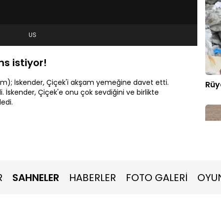
US
s istiyor!
üm); İskender, Çiçek'i akşam yemeğine davet etti.
Rüy
 İskender, Çiçek'e onu çok sevdiğini ve birlikte
ledi.
R
SAHNELER
HABERLER
FOTO GALERİ
OYU
Mut