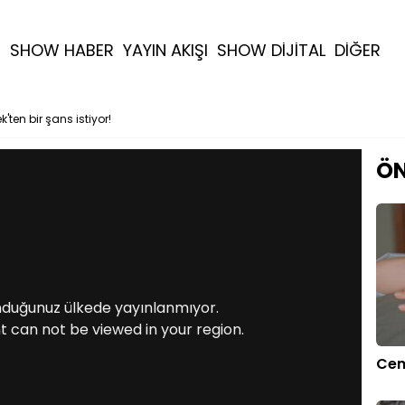
R
SHOW HABER
YAYIN AKIŞI
SHOW DİJİTAL
DİĞER
k'ten bir şans istiyor!
ÖN
nduğunuz ülkede yayınlanmıyor.
t can not be viewed in your region.
Cem