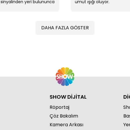
sinyalinden yeri bulununca
umut ışığı oluyor.
Rüya onun tetiği
çekmesine engel oldu.
DAHA FAZLA GÖSTER
Çel
geli
SHOW DİJİTAL
Dİ
Röportaj
Sho
Çöz Bakalım
Ba
Kamera Arkası
Ye