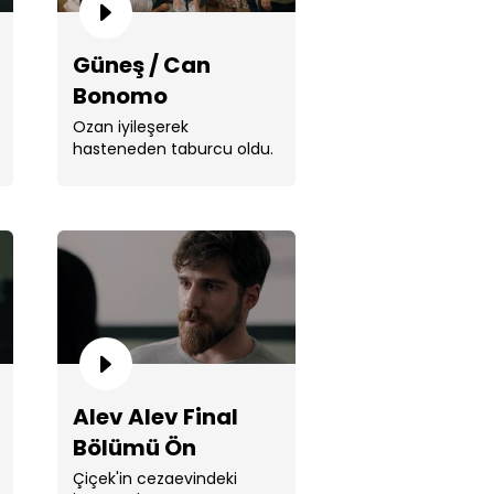
Güneş / Can
Bonomo
Ozan iyileşerek
hasteneden taburcu oldu.
ender, Çiçek'i öpüyor!
v Alev 27. Bölüm Ön İzlemesi
Alev Alev Final
Bölümü Ön
İzlemesi
Çiçek'in cezaevindeki