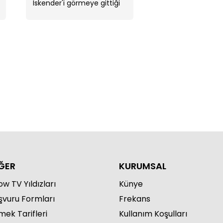
İskender'i görmeye gittiği
sahnede ikili arasında
gerilim dolu anlar ...
ebi'ye yardım annesinden
yor!
ĞER
KURUMSAL
w TV Yıldızları
Künye
şvuru Formları
Frekans
mek Tarifleri
Kullanım Koşulları