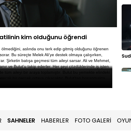
Oynatma
1080P
Hızı
atilinin kim olduğunu öğrendi
n ölmediğini, aslında onu terk edip gitmiş olduğunu öğrenen
 sorar. Bu süreçte Melek Ali’ye destek olmaya çalışırken,
Sud
ar. Şirketin batışa geçmesi tüm aileyi sarsar. Ali ve Mehmet,
ır ve Bulut’u takip ederler. Her şeyi çözdüklerinde iş işten
e tüm aileyi bir araya toplamıştır. Bulut bu yemekte elindeki
rtacak bir gerçek ortaya çıkacaktır. Bulut’tan boşanmakta
lar. Bu sefer hayatının başrolünde kendisi ve ona gerçekten
se, Sude’nin gerçek babası olduğunu kanıtlayarak Ferman’dan
ve bu savaşta bir başınadır. Sude annesini affetmez. Artık ona
 küçük Eylül’e yönelir.
Fer
R
SAHNELER
HABERLER
FOTO GALERİ
OYU
hes