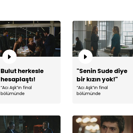
Bul
Bulut herkesle
"Senin Sude diye
hesaplaştı!
bir kızın yok!"
“Acı Aşk”ın final
“Acı Aşk”ın final
bölümünde
bölümünde
Ferm
ara