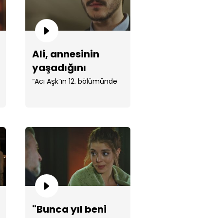
Ali, annesinin
yaşadığını
öğrendi
“Acı Aşk”ın 12. bölümünde
yıllar sonra annesiyle karşı
şıya!
"Bunca yıl beni
 yönetim kurulu toplantısında