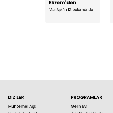
Ekrem'den
Sude'nin hesabını
“Acı Aşk”ın 12. bölümünde
sordu
DİZİLER
PROGRAMLAR
Muhtemel Aşk
Gelin Evi