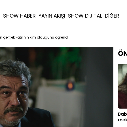
R
SHOW HABER
YAYIN AKIŞI
SHOW DİJİTAL
DİĞER
ın gerçek katilinin kim olduğunu öğrendi
ÖN
Bab
mek