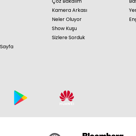
Çöz Bakalım
Ba
Kamera Arkası
Ye
Neler Oluyor
Eng
Show Kuşu
Sizlere Sorduk
 Sayfa