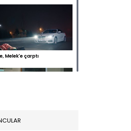
e, Melek'e çarptı
man, Ekrem'den Sude'nin
NCULAR
abını sordu