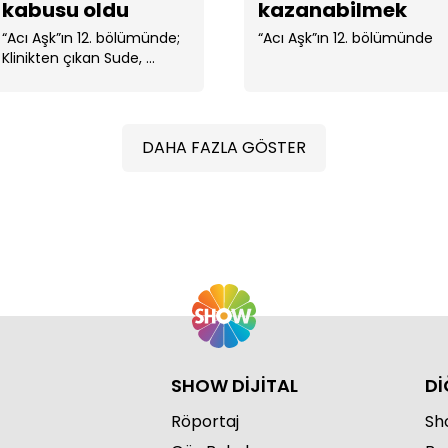
kabusu oldu
kazanabilmek
için her yolu
“Acı Aşk”ın 12. bölümünde;
“Acı Aşk”ın 12. bölümünde
Klinikten çıkan Sude, ...
deniyor
DAHA FAZLA GÖSTER
"Bu
etm
SHOW DİJİTAL
Dİ
Röportaj
Sho