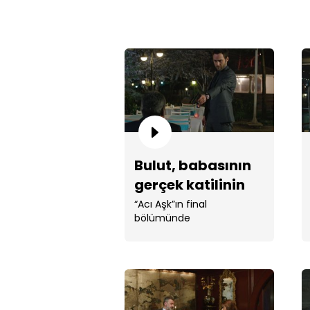
Bulut, babasının
gerçek katilinin
kim olduğunu
“Acı Aşk”ın final
bölümünde
öğrendi