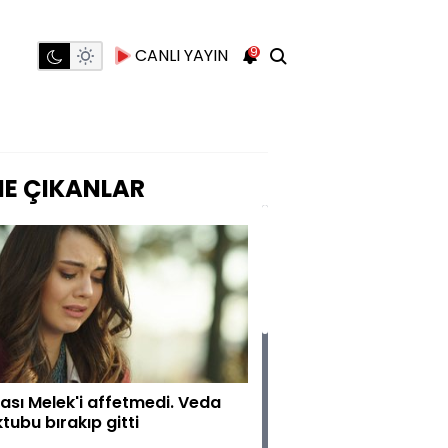
9
CANLI YAYIN
E ÇIKANLAR
ası Melek'i affetmedi. Veda
tubu bırakıp gitti