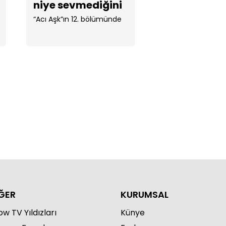
niye sevmediğini
anladım."
“Acı Aşk”ın 12. bölümünde
rada benim bebeğim, terk
edi beni!"
ĞER
KURUMSAL
w TV Yıldızları
Künye