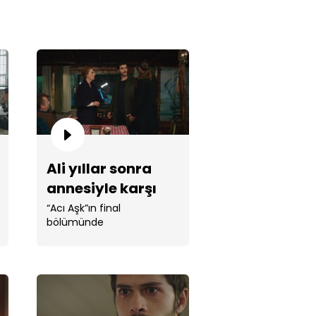
ut herkesle hesaplaştı!
Ali yıllar sonra
annesiyle karşı
karşıya!
“Acı Aşk”ın final
bölümünde
an Köklükaya, Ali ile Bulut
sındaki sırrı öğrenecek mi?