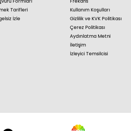
şvuru Formları
Frekans
mek Tarifleri
Kullanım Koşulları
elsiz İzle
Gizlilik ve KVK Politikası
Çerez Politikası
Aydınlatma Metni
İletişim
İzleyici Temsilcisi