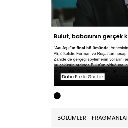
Yüklendi
:
7.31%
Sessiz
Bulut, babasının gerçek k
“
Acı Aşk”ın final bölümünde
; Annesini
Ali, öfkelidir. Ferman ve Reşat’tan hesap
Zahide de gerçeği söylemenin yollarını ar
bu çöküşün ardında Bulut’un olduğuna inan
geçmiş olur, Bulut büyük intikam gecesind
Daha Fazla Göster
tüm bombaları patlatır ancak onu da şaşı
kararlı olan Sude için yeni bir hayat baş
değer veren insanlar olacaktır. Ekrem i
en büyük intikamını alır. Şahika hapiste 
mutluluk verebilecek insanlara, Mehmet ve
BÖLÜMLER
FRAGMANLA