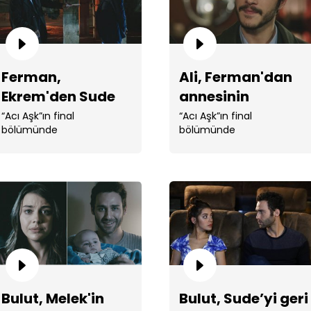
Ferman,
Ali, Ferman'dan
Ekrem'den Sude
annesinin
ile ilgili acı
hesabını sordu!
“Acı Aşk”ın final
“Acı Aşk”ın final
bölümünde
bölümünde
gerçeği öğrendi
Ali 
kar
Bulut, Melek'in
Bulut, Sude’yi geri
Ali