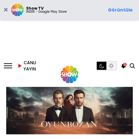
Show TV
Görüntüle
İNDİR - Google Play Store
CANLI
5
YAYIN