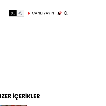
8
CANLI YAYIN
ZER İÇERİKLER