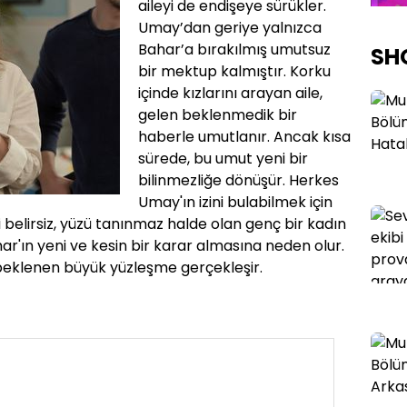
aileyi de endişeye sürükler.
Umay’dan geriye yalnızca
Bahar’a bırakılmış umutsuz
SH
bir mektup kalmıştır. Korku
içinde kızlarını arayan aile,
gelen beklenmedik bir
haberle umutlanır. Ancak kısa
sürede, bu umut yeni bir
bilinmezliğe dönüşür. Herkes
Umay'ın izini bulabilmek için
 belirsiz, yüzü tanınmaz halde olan genç bir kadın
har'ın yeni ve kesin bir karar almasına neden olur.
beklenen büyük yüzleşme gerçekleşir.
46. BÖLÜM FRAGMANI