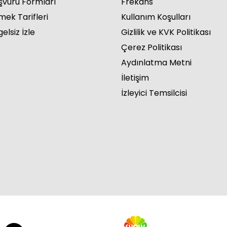
şvuru Formları
Frekans
mek Tarifleri
Kullanım Koşulları
elsiz İzle
Gizlilik ve KVK Politikası
Çerez Politikası
Aydınlatma Metni
İletişim
İzleyici Temsilcisi