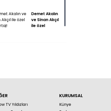
Demet Akalın
ve Sinan Akçıl
ile özel
röportaj!
Defne Derin
kombinleri!
ĞER
KURUMSAL
w TV Yıldızları
Künye