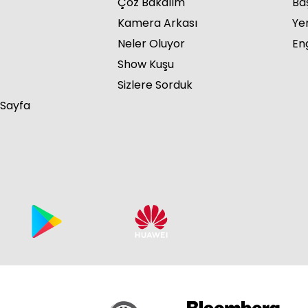
Çöz Bakalım
Ba
Kamera Arkası
Ye
Neler Oluyor
Eng
Show Kuşu
Sizlere Sorduk
 Sayfa