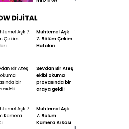
müzik ve
eğlenceyi bir
kez daha
OW DİJİTAL
buluşturdu!
Muhtemel Aşk
Muhtemel Aşk
7. Bölüm Çekim
yeni bölümüyle
Hataları
zirvenin sahibi
oldu!
Sevdan Bir Ateş
Show TV'nin
ekibi okuma
yeni dizisi
provasında bir
"Sevdan Bir
araya geldi!
Ateş"in
çekimleri
Muhtemel Aşk
başladı!
7. Bölüm
Kamera Arkası