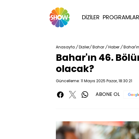
DİZİLER
PROGRAMLA
Anasayfa
/
Diziler
/
Bahar
/
Haber
/
Bahar'ı
Bahar'ın 46. Böl
olacak?
Güncelleme: 11 Mayıs 2025 Pazar, 18:30:21
ABONE OL