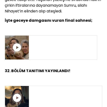
çirkin iftiralarına dayanamayan Sumru, silahı
Nihayet’in elinden alıp ateşledi.
İşte geceye damgasını vuran final sahnesi;
SUMRU, HALİL'E ATEŞ EDİYOR!
32. BÖLÜM TANITIMI YAYINLANDI!
SİYAH KALP 32. BÖLÜM
FRAGMANI