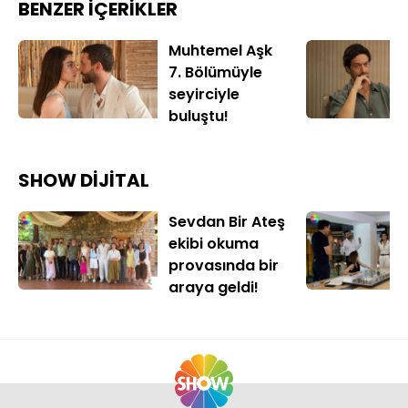
BENZER İÇERİKLER
Muhtemel Aşk
7. Bölümüyle
seyirciyle
buluştu!
SHOW DİJİTAL
Sevdan Bir Ateş
ekibi okuma
provasında bir
araya geldi!