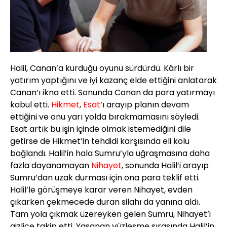
Halil, Canan’a kurduğu oyunu sürdürdü. Kârlı bir
yatırım yaptığını ve iyi kazanç elde ettiğini anlatarak
Canan’ı ikna etti. Sonunda Canan da para yatırmayı
kabul etti.
Hikmet
,
Esat
’ı arayıp planın devam
ettiğini ve onu yarı yolda bırakmamasını söyledi.
Esat artık bu işin içinde olmak istemediğini dile
getirse de Hikmet’in tehdidi karşısında eli kolu
bağlandı. Halil’in hala Sumru’yla uğraşmasına daha
fazla dayanamayan
Nihayet
, sonunda Halil’i arayıp
Sumru’dan uzak durması için ona para teklif etti.
Halil’le görüşmeye karar veren Nihayet, evden
çıkarken çekmecede duran silahı da yanına aldı.
Tam yola çıkmak üzereyken gelen Sumru, Nihayet’i
gizlice takip etti. Yaşanan yüzleşme sırasında Halil’in