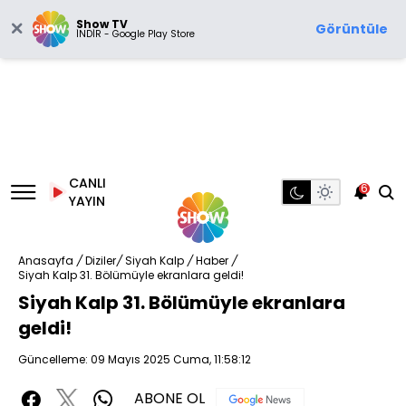
Show TV
Görüntüle
İNDİR - Google Play Store
CANLI
6
YAYIN
Anasayfa
/
Diziler
/
Siyah Kalp
/
Haber
/
Siyah Kalp 31. Bölümüyle ekranlara geldi!
Siyah Kalp 31. Bölümüyle ekranlara
geldi!
Güncelleme: 09 Mayıs 2025 Cuma, 11:58:12
ABONE OL