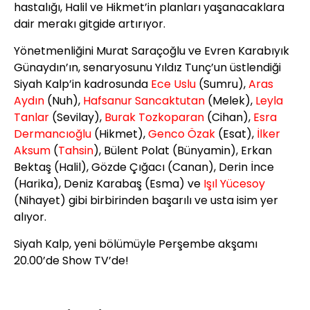
hastalığı, Halil ve Hikmet’in planları yaşanacaklara
dair merakı gitgide artırıyor.
Yönetmenliğini Murat Saraçoğlu ve Evren Karabıyık
Günaydın’ın, senaryosunu Yıldız Tunç’un üstlendiği
Siyah Kalp’in kadrosunda
Ece Uslu
(Sumru),
Aras
Aydın
(Nuh),
Hafsanur Sancaktutan
(Melek),
Leyla
Tanlar
(Sevilay),
Burak Tozkoparan
(Cihan),
Esra
Dermancıoğlu
(Hikmet),
Genco Özak
(Esat),
İlker
Aksum
(
Tahsin
), Bülent Polat (Bünyamin), Erkan
Bektaş (Halil), Gözde Çığacı (Canan), Derin İnce
(Harika), Deniz Karabaş (Esma) ve
Işıl Yücesoy
(Nihayet) gibi birbirinden başarılı ve usta isim yer
alıyor.
Siyah Kalp, yeni bölümüyle Perşembe akşamı
20.00’de Show TV’de!