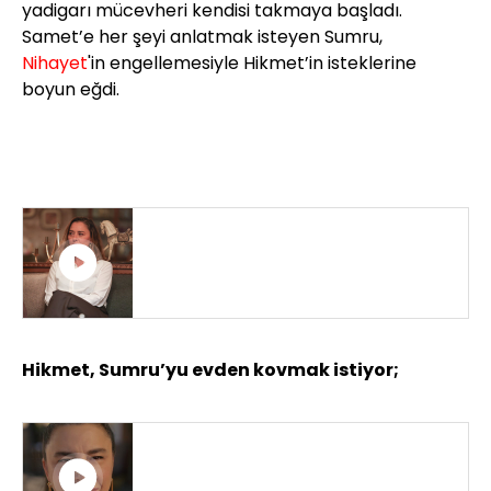
yadigarı mücevheri kendisi takmaya başladı.
Samet’e her şeyi anlatmak isteyen Sumru,
Nihayet
'in engellemesiyle Hikmet’in isteklerine
boyun eğdi.
SİYAH KALP 8. BÖLÜM
Hikmet, Sumru’yu evden kovmak istiyor;
HİKMET GERÇEĞİ ÖĞRENDİ!