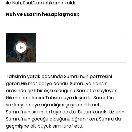
ile Nuh, Esat’tan intikamını aldı.
Nuh ve Esat’ın hesaplaşması;
"TEK KİŞİLİK DEVASA KADROYUM!"
Tahsin’in yatak odasında Sumru’nun portresini
gören Hikmet deliye döndü. Sumru ve Tahsin
arasında gizli bir ilişki olduğunu Samet’e söyleyen
Hikmet'in planını Tahsin suya düşürdü. Samet’in
sözleriyle neye uğradığını şaşıran Hikmet,
Sumru’nun sırrını ortaya döktü. Bütün konak ikizlerin
Sumru’nun çocuğu olduğunu öğrenirken, Sumru da
geçmişine ait büyük sırrı itiraf etti.