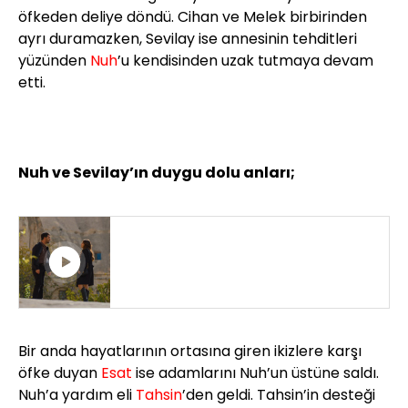
öfkeden deliye döndü. Cihan ve Melek birbirinden
ayrı duramazken, Sevilay ise annesinin tehditleri
yüzünden
Nuh
’u kendisinden uzak tutmaya devam
etti.
Nuh ve Sevilay’ın duygu dolu anları;
"NİYE TAKIYORSUN O BİLEKLİĞİ
HALA?"
Bir anda hayatlarının ortasına giren ikizlere karşı
öfke duyan
Esat
ise adamlarını Nuh’un üstüne saldı.
Nuh’a yardım eli
Tahsin
’den geldi. Tahsin’in desteği