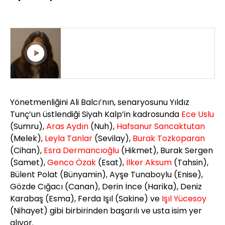
SİYAH KALP 9. BÖLÜM FRAGMANI
Yönetmenliğini Ali Balcı’nın, senaryosunu Yıldız
Tunç’un üstlendiği Siyah Kalp’in kadrosunda
Ece Uslu
(Sumru),
Aras Aydın
(Nuh),
Hafsanur Sancaktutan
(Melek),
Leyla Tanlar
(Sevilay),
Burak Tozkoparan
(Cihan),
Esra Dermancıoğlu
(Hikmet), Burak Sergen
(Samet),
Genco Özak
(Esat),
İlker Aksum
(Tahsin),
Bülent Polat (Bünyamin), Ayşe Tunaboylu (Enise),
Gözde Cığacı (Canan), Derin İnce (Harika), Deniz
Karabaş (Esma), Ferda Işıl (Sakine) ve
Işıl Yücesoy
(Nihayet) gibi birbirinden başarılı ve usta isim yer
alıyor.