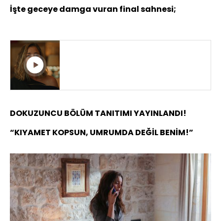
İşte geceye damga vuran final sahnesi;
SUMRU BÜYÜK GERÇEĞİ İTİRAF
ETTİ!
DOKUZUNCU BÖLÜM TANITIMI YAYINLANDI!
“KIYAMET KOPSUN, UMRUMDA DEĞİL BENİM!”