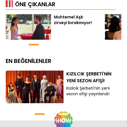
ÖNE ÇIKANLAR
Muhtemel Aşk
zirveyi bırakmıyor!
EN BEĞENİLENLER
KIZILCIK ŞERBETİ'NİN
YENİ SEZON AFİŞİ!
Kızılcık Şerbeti'nin yeni
sezon afişi yayınlandı!