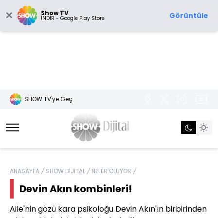
Show TV
Görüntüle
İNDİR - Google Play Store
SHOW TV'ye Geç
ANASAYFA
/
SHOW DİJİTAL
/
NELER OLUYOR
/
Devin Akın kombinleri!
Aile'nin gözü kara psikoloğu Devin Akın'ın birbirinden