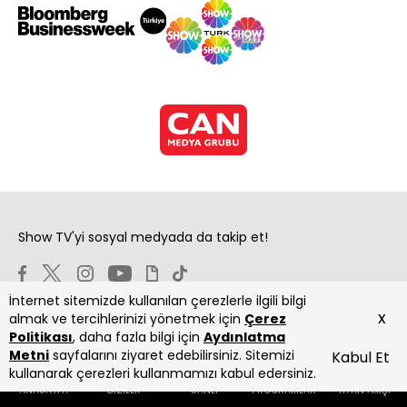
Show TV'yi sosyal medyada da takip et!
İnternet sitemizde kullanılan çerezlerle ilgili bilgi
x
almak ve tercihlerinizi yönetmek için
Çerez
Politikası
, daha fazla bilgi için
Aydınlatma
Metni
sayfalarını ziyaret edebilirsiniz. Sitemizi
Kabul Et
Copyright 2026 Show Televizyon Yayıncılık A.Ş.
kullanarak çerezleri kullanmamızı kabul edersiniz.
ANASAYFA
DİZİLER
CANLI
PROGRAMLAR
YAYIN AKIŞI