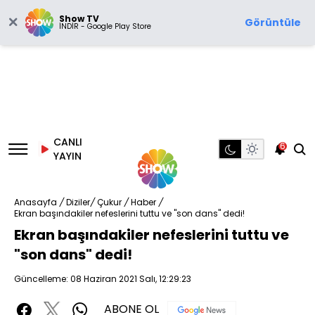
Show TV
Görüntüle
İNDİR - Google Play Store
CANLI
6
YAYIN
Anasayfa
/
Diziler
/
Çukur
/
Haber
/
Ekran başındakiler nefeslerini tuttu ve "son dans" dedi!
Ekran başındakiler nefeslerini tuttu ve
"son dans" dedi!
Güncelleme: 08 Haziran 2021 Salı, 12:29:23
ABONE OL