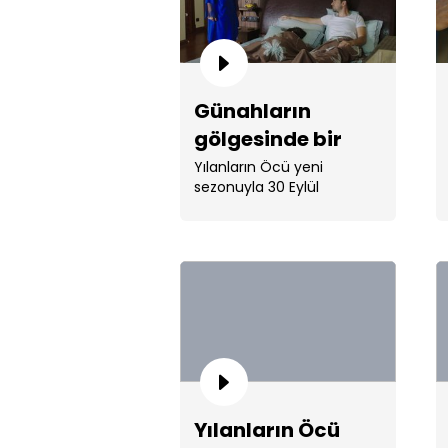
Günahların
gölgesinde bir
yaşam!
Yılanların Öcü yeni
sezonuyla 30 Eylül
Çarşamba akşamı saat
20.15'te Show . ...
Yılanların Öcü