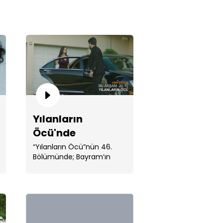
 kadar yüreğim kaldı içimde,
 da sen heder etme...
Yılanların
Öcü'nde
sürprizler
“Yılanların Öcü”nün 46.
Bölümünde; Bayram’ın
bitmiyor!
evdeki varlığı ve . ...
li'den Bilal'e tarihi racon!