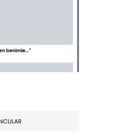
en benimle..."
n'ın Ayşe'ye vedası...
NCULAR