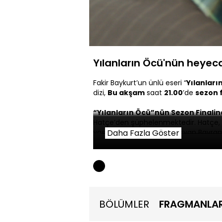
Yüklend
64.19%
Sessiz
Yılanların Öcü'nün heyeca
Fakir Baykurt’un ünlü eseri “
Yılanları
dizi,
Bu akşam
saat
21.00
’de
sezon f
“Yılanların Öcü”nün Sezon Finalin
Hatçe’den şüphelenmektedir. Hatçe, 
yaşadığından haberi olmayan Bayram v
Daha Fazla Göster
inanmadığı Hatçe çaresiz kalmıştır. 
bebeği kurtarmak için Kamuran’ın karşı
karşılaşmak sonun başlangıcı olacakt
ona imkansız bir teklifte bulunur. Fat
seçim yapması gerekecektir. Herkes büy
kim olacaktır? Fatma, evladı için elle
BÖLÜMLER
FRAGMANLA
“Yılanların Öcü”, bu akşam 21.00’d