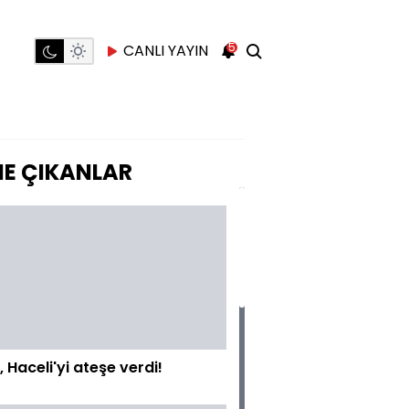
5
CANLI YAYIN
E ÇIKANLAR
, Haceli'yi ateşe verdi!