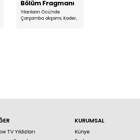
Bölüm Fragmanı
Yılanların Öcü’nde
Çarşamba akşamı; Kader,
bir süredir kendi ...
an beni seni ne biçim sevdim
"
ĞER
KURUMSAL
w TV Yıldızları
Künye