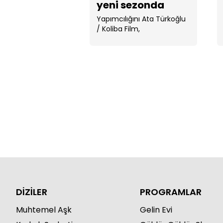
yeni sezonda
sürprizlerle dolu
Yapımcılığını Ata Türkoğlu
/ Koliba Film,
yönetmenliğini Cemal
Şan’ın üstlendiği dizinin . ...
DİZİLER
PROGRAMLAR
Muhtemel Aşk
Gelin Evi