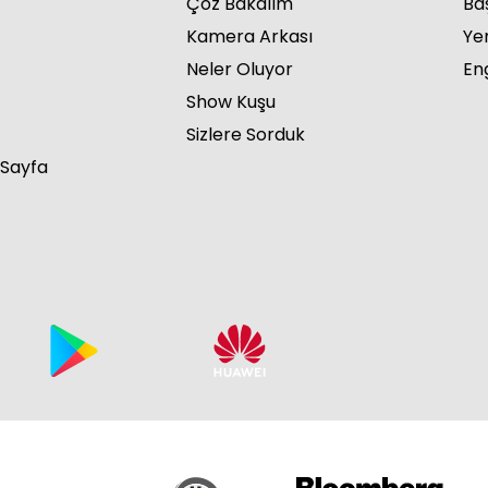
Çöz Bakalım
Ba
Kamera Arkası
Ye
Neler Oluyor
Eng
Show Kuşu
Sizlere Sorduk
 Sayfa