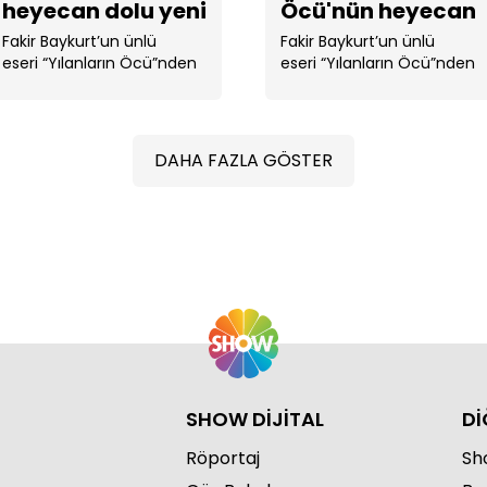
heyecan dolu yeni
Öcü'nün heyecan
bölümüyle Show
dolu sezon finali!
Fakir Baykurt’un ünlü
Fakir Baykurt’un ünlü
eseri “Yılanların Öcü”nden
eseri “Yılanların Öcü”nden
TV'de
televizyona aktarılan, . ...
televizyona aktarılan, . ...
DAHA FAZLA GÖSTER
"Ul
be!
SHOW DİJİTAL
Dİ
Röportaj
Sho