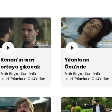
Kuş
onu
Kenan’ın sırrı
Yılanların
ortaya çıkacak
Öcü'nde
mı?
Fatma'ya ne
Fakir Baykurt’un ünlü
Fakir Baykurt’un ünlü
eseri “Yılanların Öcü”nden
eseri “Yılanların Öcü”nden
oldu?
televizyona aktarılan, . ...
televizyona aktarılan, . ...
Hace