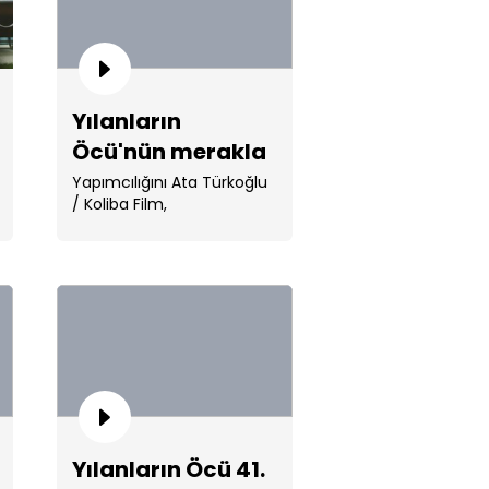
Yılanların
Öcü'nün merakla
beklenen yeni
an ve Fatma, Kara Bayram ile
Yapımcılığını Ata Türkoğlu
ı karşıya!
/ Koliba Film,
sezon tanıtımı
yönetmenliğini Cemal
Şan’ın üstlendiği dizinin . ...
a Bayram ölecek mi?
Yılanların Öcü 41.