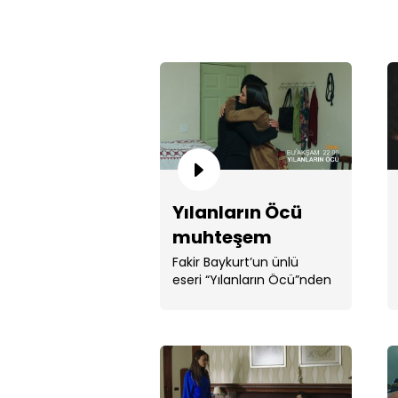
Yılanların Öcü
muhteşem
finaliyle Show
Fakir Baykurt’un ünlü
eseri “Yılanların Öcü”nden
TV'de! Fragman
televizyona aktarılan, . ...
için tıklayın