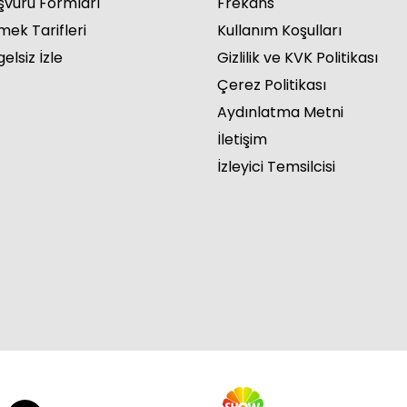
şvuru Formları
Frekans
mek Tarifleri
Kullanım Koşulları
elsiz İzle
Gizlilik ve KVK Politikası
Çerez Politikası
Aydınlatma Metni
İletişim
İzleyici Temsilcisi