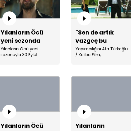
Yılanların Öcü
"Sen de artık
yeni sezonda
vazgeç bu
ekranlara
sevdadan, unut
Ken
Yılanların Öcü yeni
Yapımcılığını Ata Türkoğlu
karş
sezonuyla 30 Eylül
/ Koliba Film,
damgasını
beni..."
Çarşamba akşamı saat
yönetmenliğini Cemal
vuracak
20.15'te Show . ...
Şan’ın üstlendiği dizinin . ...
Kar
Yılanların Öcü
Yılanların