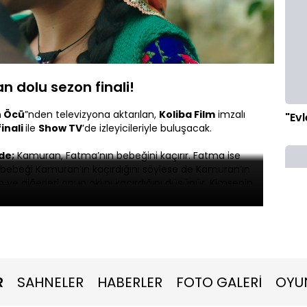
i
:
Oynatma
1080P
Hızı
n dolu sezon finali!
n Öcü
”nden televizyona aktarılan,
Koliba Film
imzalı
"Evl
inali
ile
Show TV
’de izleyicileriyle buluşacak.
de;
Kamuran, Fatma’nın bebeğini kaçırır. Fatma ise
bebeği Kamuran’ın kaçırdığını söylese de Kamuran’ın
e diğerleri onun aklını kaçırdığını düşünür. Kimsenin
Şerife, bebeği kaçıranın Kamuran olduğunu anlar ve
sına çıkar. Gizlice peşine düşen Sırrı için, Kamuran ile
ır… Kamuran, Fatma’yı çağırıp bebeğinin yaşaması için
ma’nın, evladının hayatı ile Bayram’ın hayatı arasında bir
ük bir savaşın içine çekilir. Bu büyük savaşın galibi
rini sevdiği adamın kanına bulayacak mıdır?
Sina
R
SAHNELER
HABERLER
FOTO GALERİ
OYU
e sezon finali ile Show TV’de!