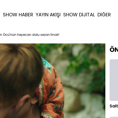
R
SHOW HABER
YAYIN AKIŞI
SHOW DİJİTAL
DİĞER
ın Öcü'nün heyecan dolu sezon finali!
ÖN
Sait