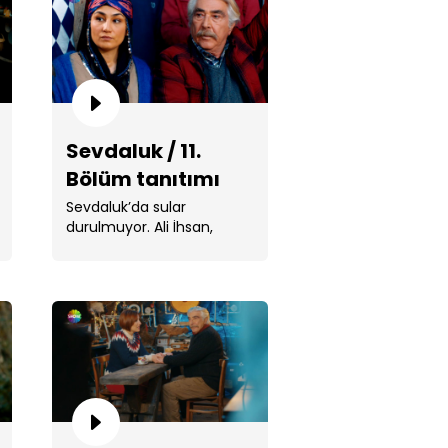
Sevdaluk / 11.
Bölüm tanıtımı
İhsan, Adalet'i çileden
artıyor / Sevdaluk
Sevdaluk’da sular
durulmuyor. Ali İhsan,
Adalet’le birlikte dışarıda ...
izde Karartı Var / Sevdaluk