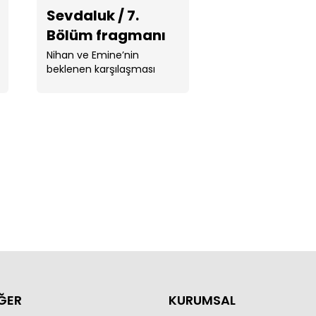
Sevdaluk / 7.
Bölüm fragmanı
Nihan ve Emine’nin
beklenen karşılaşması
nihayet gerçekleşir. Nihan,
...
ile, Muhtarlık mühürünü aldı /
daluk
ĞER
KURUMSAL