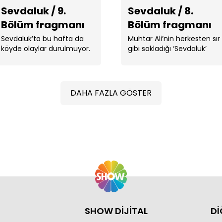
Sevdaluk / 9.
Sevdaluk / 8.
Bölüm fragmanı
Bölüm fragmanı
Sevdaluk’ta bu hafta da
Muhtar Ali’nin herkesten sır
köyde olaylar durulmuyor.
gibi sakladığı ‘Sevdaluk’
Ortaya çıkan rapor ...
mektubu okunadursun,
Adalet . ...
DAHA FAZLA GÖSTER
Ves
Sev
SHOW DİJİTAL
Dİ