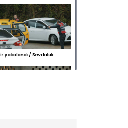
ir yakalandı / Sevdaluk
yuva'da seçim bitti, sandıklar
dı / Sevdaluk