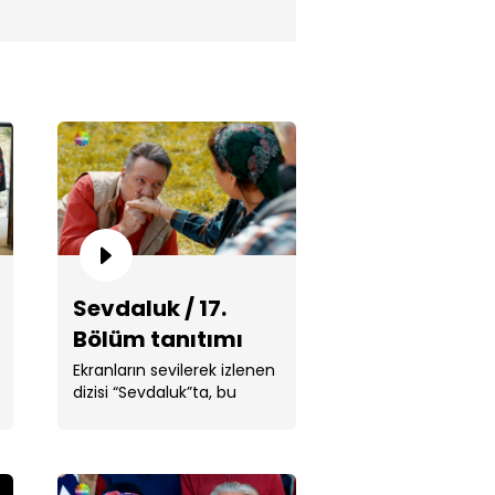
let özür diledi / Sevdaluk
Sevdaluk / 17.
Bölüm tanıtımı
Ekranların sevilerek izlenen
dizisi “Sevdaluk”ta, bu
hafta da ünlü oyuncu
Murat Serezli'nin . ...
an'ın hastalığı ne? / Sevdaluk