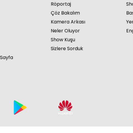
Röportaj
Sho
Çöz Bakalım
Ba
Kamera Arkası
Ye
Neler Oluyor
Eng
Show Kuşu
Sizlere Sorduk
 Sayfa