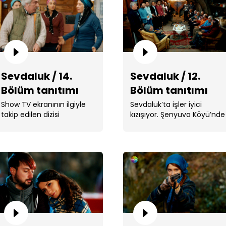
Sevdaluk / 14.
Sevdaluk / 12.
Bölüm tanıtımı
Bölüm tanıtımı
Ali 
çık
Show TV ekranının ilgiyle
Sevdaluk’ta işler iyici
takip edilen dizisi
kızışıyor. Şenyuva Köyü’nde
Sevdaluk’ta bu akşam
seçim telaşı başlamıştır. ...
sürpriz bir konuk var!
Şenyuva . ...
Den