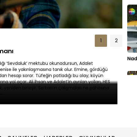
Oynatma
Hızı
1
2
gmanı
Nad
ladığı ‘Sevdaluk’ mektubu okunadursun, Adalet
Denise ile yakınlaşmasına tanık olur. Emine, gördüğü
dan hesap sorar. Tüfeğin patladığı bu olay; köyün
na yol açar. Ali İhsan ve Adalet’in ayrılan yolları, HES
, yeniden birleşir. Serkan’ın çalışmaları ne pahasına
Şen
açıl