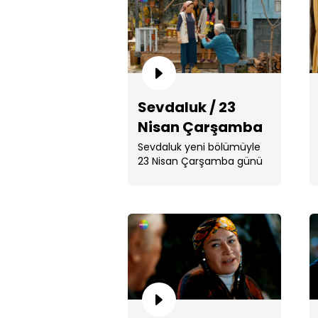
Sevdaluk / 23
Nisan Çarşamba
20.00
Sevdaluk yeni bölümüyle
23 Nisan Çarşamba günü
20.00'de ...