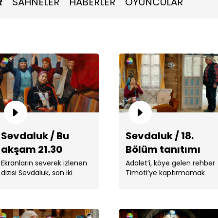
R
SAHNELER
HABERLER
OYUNCULAR
Ada
Sevdaluk / Bu
Sevdaluk / 18.
akşam 21.30
Bölüm tanıtımı
Ekranların severek izlenen
Adalet’i, köye gelen rehber
dizisi Sevdaluk, son iki
Timoti’ye kaptırmamak
bölümü ile finale gidiyor. ...
için harekete geçip,
evlenme teklif . ...
Orh