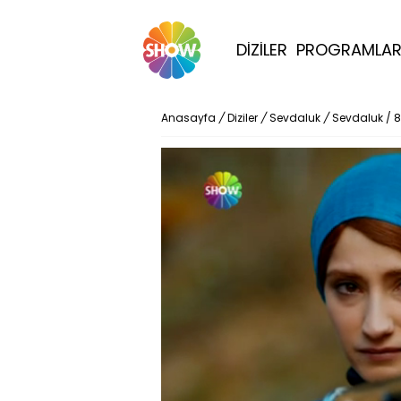
DİZİLER
PROGRAMLA
Anasayfa
/
Diziler
/
Sevdaluk
/
Sevdaluk / 
Video
Oynatıcısı
yükleniyor.