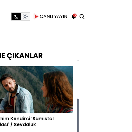
6
CANLI YAYIN
E ÇIKANLAR
ahim Kendirci 'Samistal
lası' / Sevdaluk