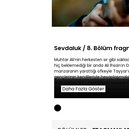
Yüklendi
:
4.77%
Sessiz
Sevdaluk / 8. Bölüm fra
Muhtar Ali’nin herkesten sır gibi sak
hiç beklemediği bir anda Ali İhsan’ın 
manzaranın yarattığı öfkeyle Tayyar’
gençlerinin kendileriyle hesaplaşmaları
mücadelesi için, mesafesini koruyarak
olursa olsun engellenmelidir.
Daha Fazla Göster