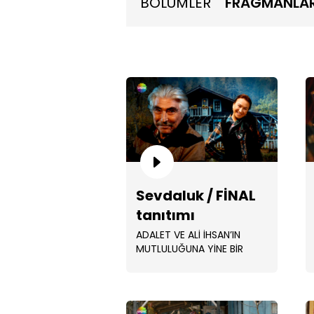
BÖLÜMLER
FRAGMANLA
Sevdaluk / FİNAL
tanıtımı
ADALET VE ALİ İHSAN’IN
MUTLULUĞUNA YİNE BİR
MEKTUP MU ENGEL
OLACAK? Yıllar önce bir
mektubun . ...