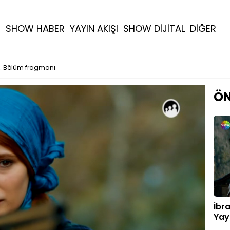
R
SHOW HABER
YAYIN AKIŞI
SHOW DİJİTAL
DİĞER
8. Bölüm fragmanı
ÖN
İbr
Yay