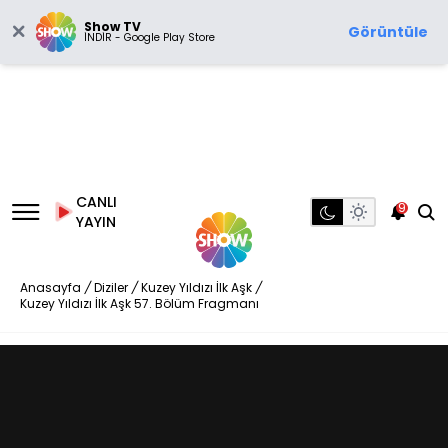
Show TV
Görüntüle
İNDİR - Google Play Store
CANLI
9
YAYIN
Anasayfa
/
Diziler
/
Kuzey Yıldızı İlk Aşk
/
Kuzey Yıldızı İlk Aşk 57. Bölüm Fragmanı