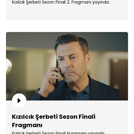
Kızılcık Şerbeti Sezon Finali 2. Fragmanı yayında.
Kızılcık Şerbeti Sezon Finali
Fragmanı
Kızılcık Şerbeti Sezon Finali Fragmanı yayında.