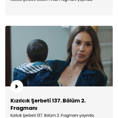
Kızılcık Şerbeti 137. Bölüm 2.
Fragmanı
Kızılcık Şerbeti 137. Bölüm 2. Fragmanı yayında.