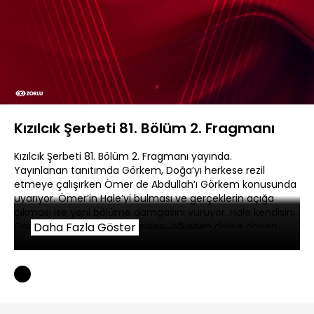
Yüklendi
:
51.98%
Sesi
Oynatma
480P
Aç
Hızı
Kızılcık Şerbeti 81. Bölüm 2. Fragmanı
Kızılcık Şerbeti 81. Bölüm 2. Fragmanı yayında.
Yayınlanan tanıtımda Görkem, Doğa’yı herkese rezil
etmeye çalışırken Ömer de Abdullah’ı Görkem konusunda
uyarıyor. Ömer’in Hale’yi bulması ve gerçeklerin açığa
çıkması ise yeni bölüme damgasını vuruyor. Hale kendisini
Görkem’in tuttuğunu söylerken, öfkeden deliye dönen
Daha Fazla Göster
Pembe, Görkem’e tokat atıyor. Yeni bölümde
yaşanacaklar heyecanla bekleniyor.