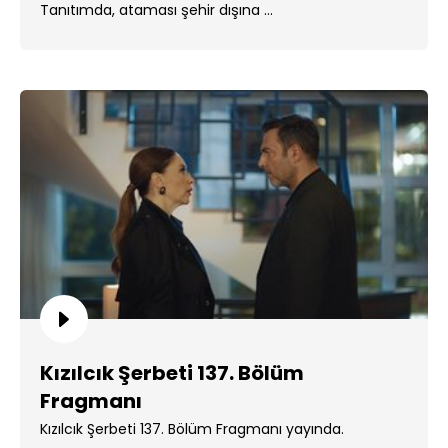
Tanıtımda, ataması şehir dışına ...
Kızılcık Şerbeti 137. Bölüm
Fragmanı
Kızılcık Şerbeti 137. Bölüm Fragmanı yayında.