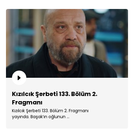
Kızılcık Şerbeti 133. Bölüm 2.
Fragmanı
Kızılcık Şerbeti 133. Bölüm 2. Fragmanı
yayında. Başak’ın oğlunun ...