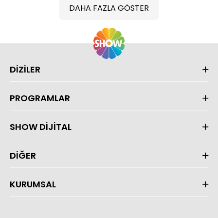
DAHA FAZLA GÖSTER
DİZİLER
PROGRAMLAR
SHOW DİJİTAL
DİĞER
KURUMSAL