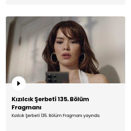
Kızılcık Şerbeti 135. Bölüm
Fragmanı
Kızılcık Şerbeti 135. Bölüm Fragmanı yayında.