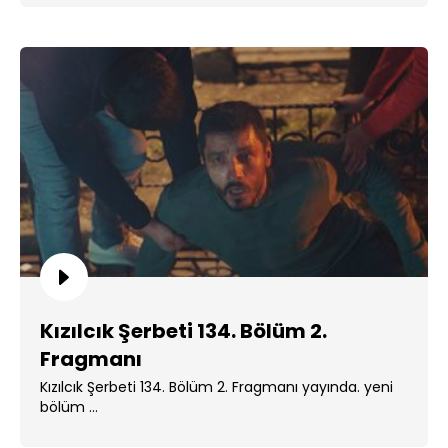
Kızılcık Şerbeti 134. Bölüm 2.
Fragmanı
Kızılcık Şerbeti 134. Bölüm 2. Fragmanı yayında. yeni
bölüm ...