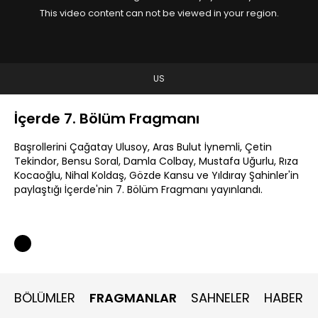
This video content can not be viewed in your region.
US
İçerde 7. Bölüm Fragmanı
Başrollerini Çağatay Ulusoy, Aras Bulut İynemli, Çetin
Tekindor, Bensu Soral, Damla Colbay, Mustafa Uğurlu, Rıza
Kocaoğlu, Nihal Koldaş, Gözde Kansu ve Yıldıray Şahinler'in
paylaştığı İçerde'nin 7. Bölüm Fragmanı yayınlandı.
BÖLÜMLER
FRAGMANLAR
SAHNELER
HABERLE