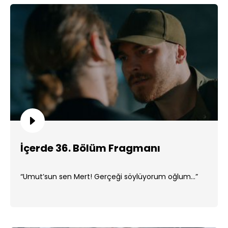
İçerde 36. Bölüm Fragmanı
“Umut’sun sen Mert! Gerçeği söylüyorum oğlum...”