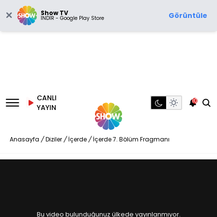
Show TV
Görüntüle
İNDİR - Google Play Store
CANLI
10
YAYIN
Anasayfa
/
Diziler
/
İçerde
/
İçerde 7. Bölüm Fragmanı
Bu video bulunduğunuz ülkede yayınlanmıyor.