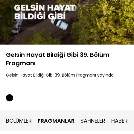
Yüklendi
:
25.08%
Sesi
Oynatma
Aç
Hızı
Gelsin Hayat Bildiği Gibi 39. Bölüm
Fragmanı
Gelsin Hayat Bildiği Gibi 39. Bölüm Fragmanı yayında.
BÖLÜMLER
FRAGMANLAR
SAHNELER
HABERLE