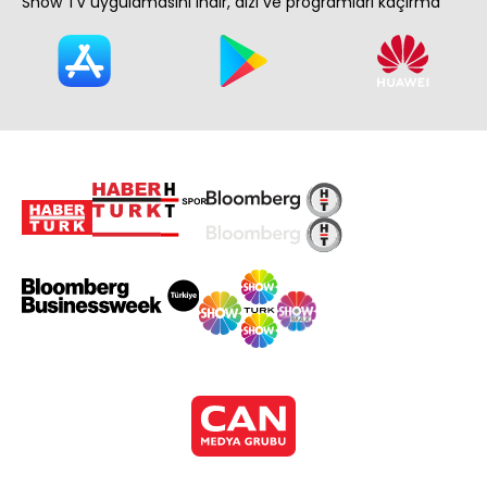
Show TV uygulamasını indir, dizi ve programları kaçırma