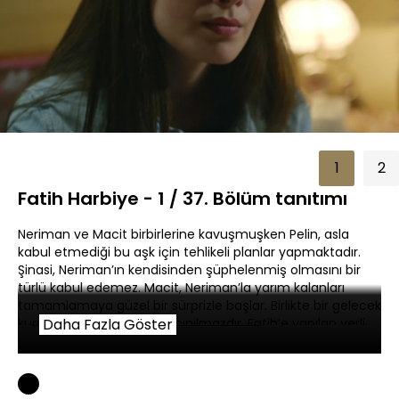
Yüklendi
:
57.12%
Sesi
Oynatma
360P
Aç
Hızı
1
2
Fatih Harbiye - 1 / 37. Bölüm tanıtımı
Neriman ve Macit birbirlerine kavuşmuşken Pelin, asla
kabul etmediği bu aşk için tehlikeli planlar yapmaktadır.
Şinasi, Neriman’ın kendisinden şüphelenmiş olmasını bir
türlü kabul edemez. Macit, Neriman’la yarım kalanları
tamamlamaya güzel bir sürprizle başlar. Birlikte bir gelecek
kurmak, onlar için artık kaçınılmazdır. Fatih’e yapılan yerli
Daha Fazla Göster
yersiz ziyaretlere karşılık, bu sefer kapı Harbiye’de
çalacaktır.