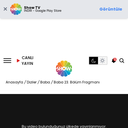
Show TV
Görüntüle
İNDİR - Google Play Store
CANLI
9
YAYIN
Anasayfa
/
Diziler
/
Baba
/
Baba 23. Bölüm Fragmanı
Bu video bulunduğunuz ülkede yayınlanmıyor.