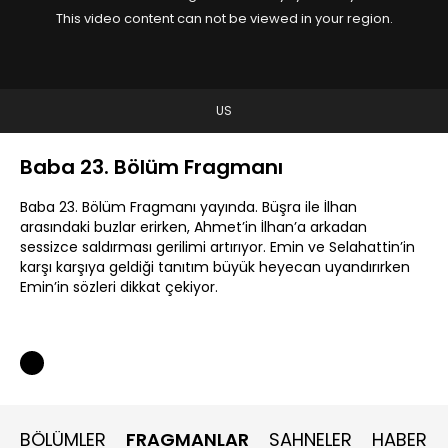
This video content can not be viewed in your region.
US
Baba 23. Bölüm Fragmanı
Baba 23. Bölüm Fragmanı yayında. Büşra ile İlhan
arasındaki buzlar erirken, Ahmet’in İlhan’a arkadan
sessizce saldırması gerilimi artırıyor. Emin ve Selahattin’in
karşı karşıya geldiği tanıtım büyük heyecan uyandırırken
Emin’in sözleri dikkat çekiyor.
BÖLÜMLER
FRAGMANLAR
SAHNELER
HABERLE