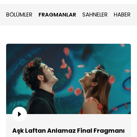
edilemez boyutta olacakken, bir mucize olur.
BÖLÜMLER
FRAGMANLAR
SAHNELER
HABERLE
Aşk Laftan Anlamaz Final Fragmanı