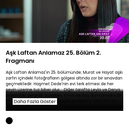
Yüklendi
:
100.00%
Sesi
Oynatma
360P
Aç
Hızı
Aşk Laftan Anlamaz 25. Bölüm 2.
Fragmanı
Aşk Laftan Anlamaz'ın 25. bölümünde; Murat ve Hayat aşkı
zarfın içindeki fotoğrafların gölgesi altında zor bir sınavdan
geçmektedir. Haşmet Dede'nin evi terk etmesi de her
şeyin üzerine tuz biber olur. Diğer tarafta Leyla ve Derya
arasındaki gerginlik sürerken, Emre de boş durmamaktadır.
Bir türlü zarar veremediği Murat’ı en hassas yerinden bir
Daha Fazla Göster
kez daha vurmaya karar verir. Bu kez kurduğu plan daha
sinsicedir. Murat ve Hayat’ın Haşmet Dede'nin peşinden
gittiği dağ evi, kırgınlıkların öfkelerin etkisiyle bir aşk
savaşına tanıklık eder. Bu savaşın vereceği zarar tahmin